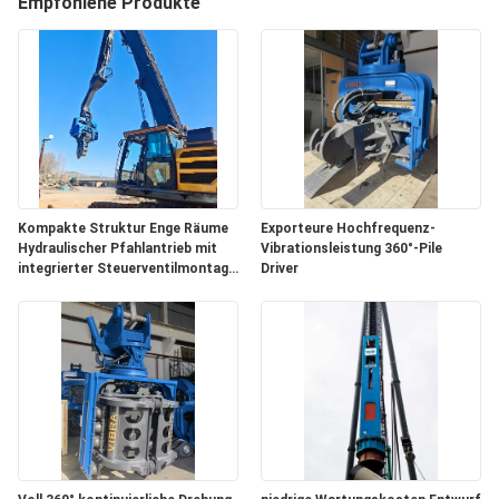
AUSFLUG
Empfohlene Produkte
QUALITÄTSKONTROLLE
TRETEN
SIE
MIT
Kompakte Struktur Enge Räume
Exporteure Hochfrequenz-
Hydraulischer Pfahlantrieb mit
Vibrationsleistung 360°-Pile
UNS
integrierter Steuerventilmontage
Driver
IN
FV280 Photovoltaik-Pfahlantrieb
VERBINDUNG
NACHRICHTEN
FÄLLE