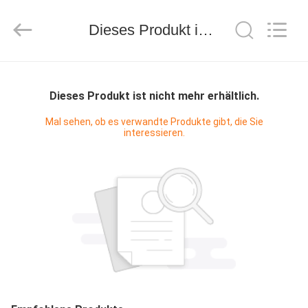
Yekun
Construction
Machinery
Co.,
Dieses Produkt ist nicht mehr erhältlich.
Ltd..
All
Rights
Reserved.
HAUS
Dieses Produkt ist nicht mehr erhältlich.
PRODUKTE
Mal sehen, ob es verwandte Produkte gibt, die Sie
interessieren.
VR-
SHOW
ÜBER
UNS
FABRIK-