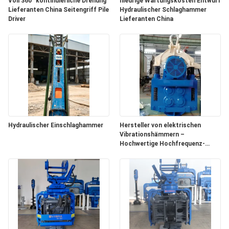
Voll 360° kontinuierliche Drehung
niedrige Wartungskosten Entwurf
Lieferanten China Seitengriff Pile
Hydraulischer Schlaghammer
FORDERN
Driver
Lieferanten China
SIE EIN
ZITAT
SITEMAP
PRIVACY
Hydraulischer Einschlaghammer
Hersteller von elektrischen
POLICY
Vibrationshämmern –
Hochwertige Hochfrequenz-
Vibrationsleistung und
emissionsfreie
Außenumgebungen in China