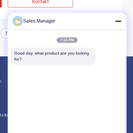
Kontakt
Sales Manager
7
8
7:16 PM
Good day, what product are you looking 
for?
Produkte
n
Hydraulische Ramme
Bagger montiert Ramme
Elektrische Vibrationshammer
Datenschutz-Bestimmungen
Alle Kategorien