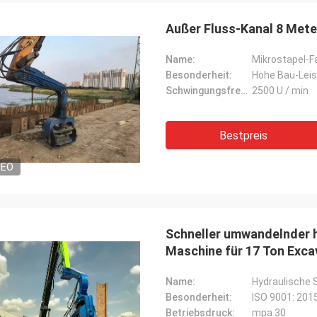
Außer Fluss-Kanal 8 Mete
Name:
Mikrostapel-F
Besonderheit:
Hohe Bau-Leis
Schwingungsfrequenz:
2500 U / min
Bestpreis
DEO
Schneller umwandelnder h
Maschine für 17 Ton Exca
Name:
Hydraulische 
Besonderheit:
ISO 9001: 2015
Betriebsdruck:
mpa 30