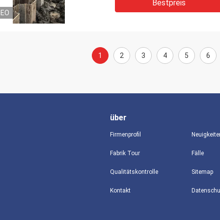
Bestpreis
DEO
1
2
3
4
5
6
über
Firmenprofil
Neuigkeite
Fabrik Tour
Fälle
Qualitätskontrolle
Sitemap
Kontakt