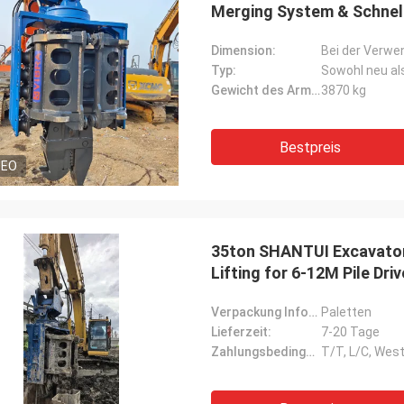
Merging System & Schnel
Dimension:
Bei der Verwe
Typ:
Sowohl neu al
Gewicht des Arms:
3870 kg
Bestpreis
DEO
35ton SHANTUI Excavator S
Lifting for 6-12M Pile Driv
Verpackung Informationen:
Paletten
Lieferzeit:
7-20 Tage
Zahlungsbedingungen:
T/T, L/C, Wes