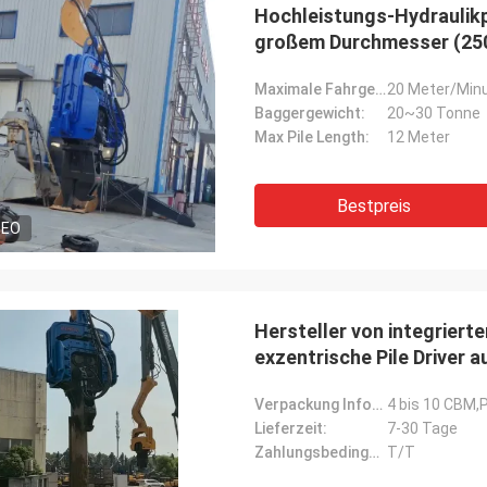
Hochleistungs-Hydraulik
großem Durchmesser (25
Maximale Fahrgeschwindigkeit:
20 Meter/Min
Baggergewicht:
20~30 Tonne
Max Pile Length:
12 Meter
Bestpreis
DEO
Hersteller von integriert
exzentrische Pile Driver a
Russland
Verpackung Informationen:
4 bis 10 CBM,
Lieferzeit:
7-30 Tage
Zahlungsbedingungen:
T/T