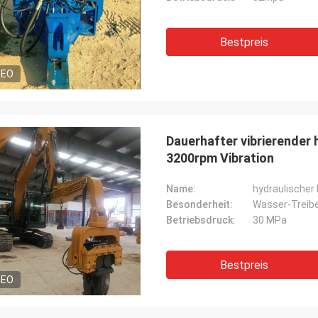
Bestpreis
DEO
Dauerhafter vibrierender h
3200rpm Vibration
Name:
hydraulischer
Besonderheit:
Wasser-Treib
Betriebsdruck:
30 MPa
Bestpreis
DEO