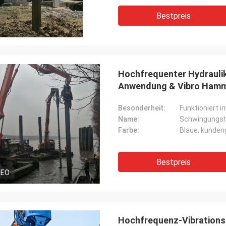
Bestpreis
Hochfrequenter Hydraulik-Pile
Anwendung & Vibro Hamm
Besonderheit:
Funktioniert 
Name:
Schwingungs
Farbe:
Blaue, kunden
Bestpreis
DEO
Hochfrequenz-Vibrations-Ausgang