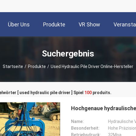
Über Uns
Produkte
VR Show
Veransta
Suchergebnis
Startseite
/
Produkte
/
Used Hydraulic Pile Driver Online-Hersteller
lwörter [ used hydraulic pile driver ] Spiel
100
produits.
Hochgenaue hydraulische 
Name:
Hydraulische 
Besonderheit:
Hohe Präzisio
Betriebsdruck:
32Mpa