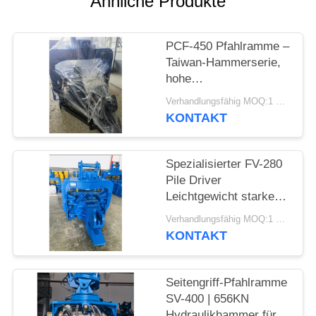
Ähnliche Produkte
FORDERN
PCF-450 Pfahlramme –
SIE EIN
Taiwan-Hammerserie,
ZITAT
hohe
Teileaustauschbarkeit
Verhandlungsfähig MOQ:1 Satz
und 535 kN Kraft
SITEMAP
KONTAKT
PRIVACY
Spezialisierter FV-280
Pile Driver
POLICY
Leichtgewicht starke
Vibrationen
Verhandlungsfähig MOQ:1 SET
KONTAKT
Seitengriff-Pfahlramme
SV-400 | 656KN
Hydraulikhammer für