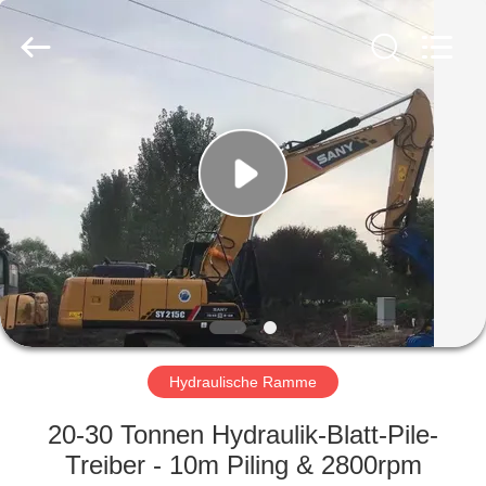
Yekun
Construction
Machinery
Co.,
Ltd..
All
Rights
Reserved.
HAUS
PRODUKTE
VR-
SHOW
ÜBER
UNS
Hydraulische Ramme
20-30 Tonnen Hydraulik-Blatt-Pile-
FABRIK-
Treiber - 10m Piling & 2800rpm