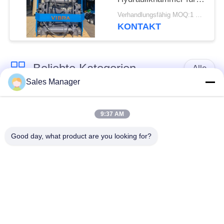
enge Räume
Verhandlungsfähig MOQ:1 Satz
KONTAKT
Beliebte Kategorien
Alle
Sales Manager
Bagger montiert
Hydraulische Ramme
Ramme
9:37 AM
Good day, what product are you looking for?
Elektrische
Seitengriff-Stapel-
Vibrationshammer
Fahrer
Vier exzentrische
360-Grad-Pile-Treiber
Pfahlfahrer