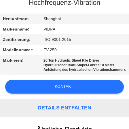
AUSFLUG
Hochfrequenz-Vibration
QUALITÄTSKONTROLLE
Herkunftsort:
Shanghai
Markenname:
VIBRA
TRETEN
Zertifizierung:
ISO 9001:2015
SIE
Modellnummer:
FV-250
MIT
Markieren:
,
20 Ton Hydraulic Sheet Pile Driver
UNS
,
Hydraulischer Blatt-Stapel-Fahrer 10 Meter
Anhäufung des hydraulischen Vibrationshammers
IN
VERBINDUNG
KONTAKT!
NACHRICHTEN
DETAILS ENTFALTEN
FÄLLE