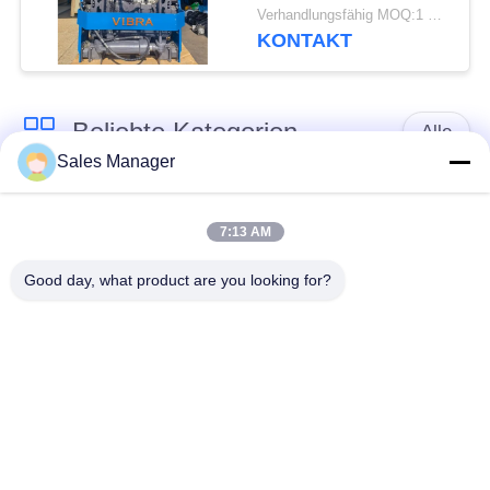
enge Räume
Verhandlungsfähig MOQ:1 Satz
KONTAKT
Beliebte Kategorien
Alle
Sales Manager
Bagger montiert
Hydraulische Ramme
Ramme
7:13 AM
Good day, what product are you looking for?
Elektrische
Seitengriff-Stapel-
Vibrationshammer
Fahrer
Vier exzentrische
360-Grad-Pile-Treiber
Pfahlfahrer
Mini Excavator Pile
Konkrete Stapel-