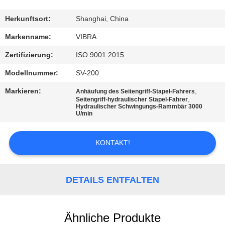
AUSFLUG
Herkunftsort:
Shanghai, China
QUALITÄTSKONTROLLE
Markenname:
VIBRA
Zertifizierung:
ISO 9001:2015
TRETEN
Modellnummer:
SV-200
SIE
Markieren:
,
Anhäufung des Seitengriff-Stapel-Fahrers
MIT
,
Seitengriff-hydraulischer Stapel-Fahrer
Hydraulischer Schwingungs-Rammbär 3000
UNS
U/min
IN
KONTAKT!
VERBINDUNG
NACHRICHTEN
DETAILS ENTFALTEN
FÄLLE
Ähnliche Produkte