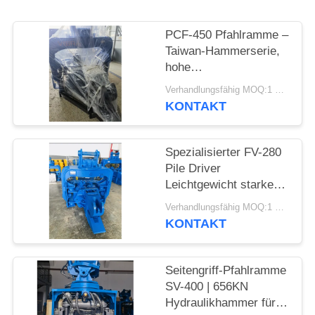
FORDERN
PCF-450 Pfahlramme –
SIE EIN
Taiwan-Hammerserie,
hohe
ZITAT
Teileaustauschbarkeit
Verhandlungsfähig MOQ:1 Satz
und 535 kN Kraft
KONTAKT
SITEMAP
Spezialisierter FV-280
PRIVACY
Pile Driver
POLICY
Leichtgewicht starke
Vibrationen
Verhandlungsfähig MOQ:1 SET
KONTAKT
Seitengriff-Pfahlramme
SV-400 | 656KN
Hydraulikhammer für