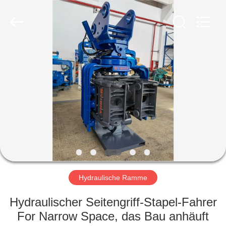
Yekun
Construction
Machinery
Co.,
Ltd..
All
Rights
Reserved.
HAUS
PRODUKTE
VR-
SHOW
ÜBER
UNS
Hydraulische Ramme
Hydraulischer Seitengriff-Stapel-Fahrer
FABRIK-
For Narrow Space, das Bau anhäuft