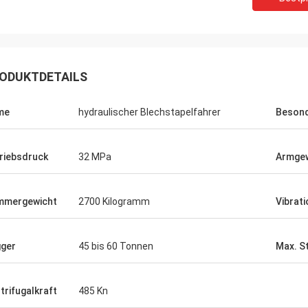
ODUKTDETAILS
me
hydraulischer Blechstapelfahrer
Besond
riebsdruck
32 MPa
Armgew
mmergewicht
2700 Kilogramm
Vibrat
ger
45 bis 60 Tonnen
Max. S
trifugalkraft
485 Kn