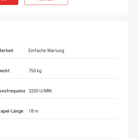
erheit
Einfache Wartung
icht
750 kg
ionsfrequenz
3200 U/MIN
tapel-Länge
18 m