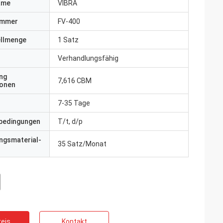
ame
VIBRA
ummer
FV-400
ellmenge
1 Satz
Verhandlungsfähig
ng
7,616 CBM
ionen
7-35 Tage
bedingungen
T/t, d/p
ngsmaterial-
35 Satz/Monat
eis
Kontakt