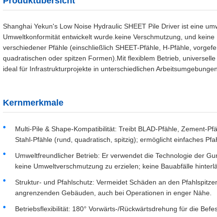
Produktübersicht
Shanghai Yekun's Low Noise Hydraulic SHEET Pile Driver ist eine umwe
Umweltkonformität entwickelt wurde.keine Verschmutzung, und keine B
verschiedener Pfähle (einschließlich SHEET-Pfähle, H-Pfähle, vorgefe
quadratischen oder spitzen Formen).Mit flexiblem Betrieb, universelle 
ideal für Infrastrukturprojekte in unterschiedlichen Arbeitsumgebungen
Kernmerkmale
Multi-Pile & Shape-Kompatibilität: Treibt BLAD-Pfähle, Zement-Pfä
Stahl-Pfähle (rund, quadratisch, spitzig); ermöglicht einfaches P
Umweltfreundlicher Betrieb: Er verwendet die Technologie der G
keine Umweltverschmutzung zu erzielen; keine Bauabfälle hinterl
Struktur- und Pfahlschutz: Vermeidet Schäden an den Pfahlspitze
angrenzenden Gebäuden, auch bei Operationen in enger Nähe.
Betriebsflexibilität: 180° Vorwärts-/Rückwärtsdrehung für die Be