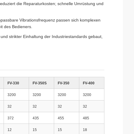
reduziert die Reparaturkosten; schnelle Umrüstung und
npassbare Vibrationsfrequenz passen sich komplexen
it des Bedieners.
ie und strikter Einhaltung der Industriestandards gebaut,
FV-330
FV-350S
FV-350
FV-400
3200
3200
3200
3200
32
32
32
32
372
435
455
485
12
15
15
18