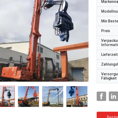
Markenn
Modelln
Min Best
Preis
Verpacku
Informat
Lieferzeit
Zahlungs
Versorgu
Fähigkeit
Bestpr