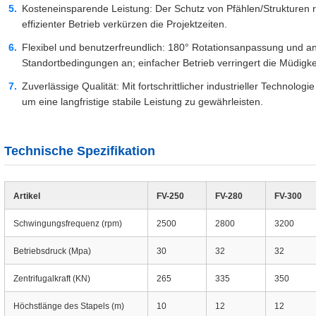
Kosteneinsparende Leistung: Der Schutz von Pfählen/Strukturen 
effizienter Betrieb verkürzen die Projektzeiten.
Flexibel und benutzerfreundlich: 180° Rotationsanpassung und a
Standortbedingungen an; einfacher Betrieb verringert die Müdigke
Zuverlässige Qualität: Mit fortschrittlicher industrieller Technolog
um eine langfristige stabile Leistung zu gewährleisten.
Technische Spezifikation
Artikel
FV-250
FV-280
FV-300
Schwingungsfrequenz (rpm)
2500
2800
3200
Betriebsdruck (Mpa)
30
32
32
Zentrifugalkraft (KN)
265
335
350
Höchstlänge des Stapels (m)
10
12
12