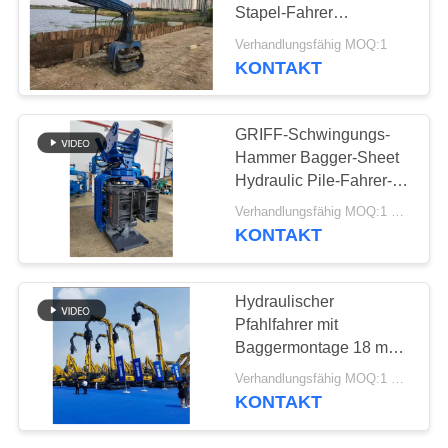
Stapel-Fahrer
FORDERN
Equipment
Verhandlungsfähig MOQ:1
SIE EIN
KONTAKT
ZITAT
GRIFF-Schwingungs-
Hammer Bagger-Sheet
SITEMAP
Hydraulic Pile-Fahrer-
2300rpm Seiten
Verhandlungsfähig MOQ:1 SATZ
PRIVACY
KONTAKT
POLICY
Hydraulischer
Pfahlfahrer mit
Baggermontage 18 m
Max. Länge und starke
Verhandlungsfähig MOQ:1 Satz
Vibrationen
KONTAKT