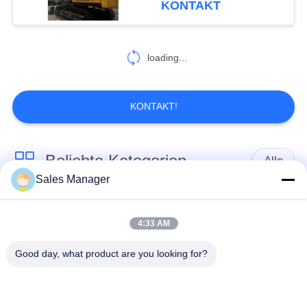
KONTAKT
loading...
KONTAKT!
Beliebte Kategorien
Alle
Sales Manager
Bagger montiert
Hydraulische Ramme
Ramme
4:33 AM
Good day, what product are you looking for?
Elektrische
Seitengriff-Stapel-
Vibrationshammer
Fahrer