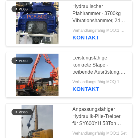
Hydraulischer
Pfahlrammer - 3700kg
Vibrationshammer, 24m
Rammkapazität
Verhandlungsfähig MOQ:1 Satz
KONTAKT
Leistungsfähige
konkrete Stapel-
treibende Ausrüstung,
hydraulische Stapel-
Verhandlungsfähig MOQ:1 Satz
treibende Maschine
KONTAKT
Anpassungsfähiger
Hydraulik-Pile-Treiber
für SY600YH 58Ton
Bagger
Verhandlungsfähig MOQ:1 Set