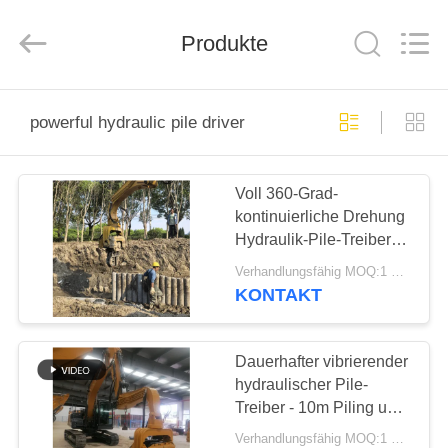
Yekun
Construction
Machinery
Co.,
Produkte
Ltd..
All
Rights
Reserved.
HAUS
powerful hydraulic pile driver
PRODUKTE
Voll 360-Grad-
kontinuierliche Drehung
VR-
Hydraulik-Pile-Treiber
SHOW
mit Hochfrequenz-
Verhandlungsfähig MOQ:1 Satz
Vibrations-Ausgang &
KONTAKT
niedrige Wartungskosten
ÜBER
Design
UNS
Dauerhafter vibrierender
hydraulischer Pile-
Treiber - 10m Piling und
FABRIK-
3200rpm Vibration
Verhandlungsfähig MOQ:1 Satz