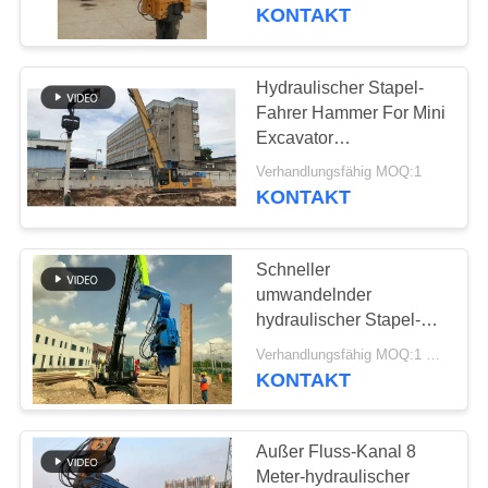
AUSFLUG
KONTAKT
QUALITÄTSKONTROLLE
Hydraulischer Stapel-
Fahrer Hammer For Mini
TRETEN
Excavator
umweltfreundlich
SIE
Verhandlungsfähig MOQ:1
KONTAKT
MIT
UNS
Schneller
IN
umwandelnder
VERBINDUNG
hydraulischer Stapel-
Fahrer, Blatt-Stapel-
Verhandlungsfähig MOQ:1 Satz
Maschine für 17 Ton
KONTAKT
NACHRICHTEN
Excavator
Außer Fluss-Kanal 8
FÄLLE
Meter-hydraulischer