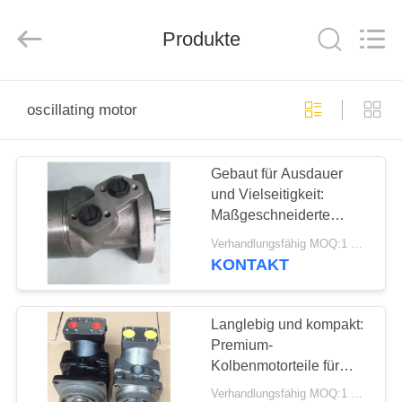
Yekun
Construction
Machinery
Co.,
Produkte
Ltd..
All
Rights
Reserved.
HAUS
oscillating motor
PRODUKTE
Gebaut für Ausdauer
und Vielseitigkeit:
VR-
Maßgeschneiderte
SHOW
Oszilliermotor-Upgrades
Verhandlungsfähig MOQ:1 Satz
für Rammgeräte
KONTAKT
ÜBER
UNS
Langlebig und kompakt:
Premium-
Kolbenmotorteile für
FABRIK-
zuverlässige
Verhandlungsfähig MOQ:1 Satz