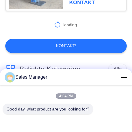
KONTAKT
loading...
KONTAKT!
Beliebte Kategorien
Alle
Sales Manager
Bagger montiert
Hydraulische Ramme
Ramme
4:04 PM
Good day, what product are you looking for?
Elektrische
Seitengriff-Stapel-
Vibrationshammer
Fahrer