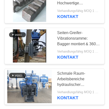
Hochwertige
FORDERN
Klemmzähne für
Verhandlungsfähig MOQ:1 Satz
Rammgeräte
SIE EIN
KONTAKT
ZITAT
Seiten-Greifer-
Vibrationsramme:
SITEMAP
Bagger montiert & 360°
Drehung
Verhandlungsfähig MOQ:1 Satz
PRIVACY
KONTAKT
POLICY
Schmale Raum-
Arbeitsbereiche
hydraulischer
Seitengriff-Mini
Verhandlungsfähig MOQ:1 SATZ
Excavator Pile Driver
KONTAKT
Fors