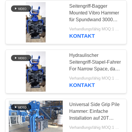
Seitengriff-Bagger
Mounted Vibro Hammer
für Spundwand 3000
U/min
Verhandlungsfähig MOQ:1 SATZ
KONTAKT
Hydraulischer
Seitengriff-Stapel-Fahrer
For Narrow Space, das
Bau anhäuft
Verhandlungsfähig MOQ:1 Satz
KONTAKT
Universal Side Grip Pile
Hammer: Einfache
Installation auf 20T
Baggern mit schneller
Verhandlungsfähig MOQ:1 Satz
Verbindung