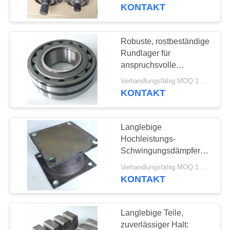
AUSFLUG
Rammgeräte
KONTAKT
QUALITÄTSKONTROLLE
Robuste, rostbeständige
Rundlager für
TRETEN
anspruchsvolle
Rammgeräte
SIE
Verhandlungsfähig MOQ:1 Satz
KONTAKT
MIT
UNS
Langlebige
IN
Hochleistungs-
VERBINDUNG
Schwingungsdämpfer
aus Gummi
Verhandlungsfähig MOQ:1 Satz
KONTAKT
NACHRICHTEN
Langlebige Teile,
FÄLLE
zuverlässiger Halt: