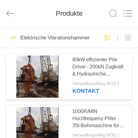
Yekun
Construction
Machinery
Co.,
Produkte
Ltd..
All
Rights
Reserved.
HAUS
113
Elektrische Vibrationshammer
Hydraulische
PRODUKTE
Ramme
60kW effizienter Pile
Driver - 200kN Zugkraft
VR-
& Hydraulische
SHOW
Schutzgitter-Piling-
Verhandlungsfähig MOQ:1
Maschine
KONTAKT
86
ÜBER
Bagger montiert
UNS
1000R/MIN
Hochfrequenz-Piller -
Ramme
35t-Bohrmaschine für
FABRIK-
Blechpfeiler
Verhandlungsfähig MOQ:1