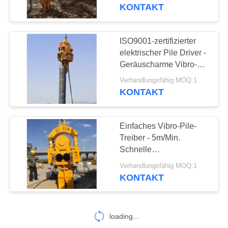
AUSFLUG
KONTAKT
QUALITÄTSKONTROLLE
ISO9001-zertifizierter
14
elektrischer Pile Driver -
Elektrische
TRETEN
Geräuscharme Vibro-
Hammer für
SIE
Vibrationshammer
Verhandlungsfähig MOQ:1
Fundamentarbeiten
KONTAKT
MIT
UNS
Einfaches Vibro-Pile-
IN
Treiber - 5m/Min.
VERBINDUNG
Schnelle
43
Stapelgeschwindigkeit
Verhandlungsfähig MOQ:1
Seitengriff-Stapel-
für 25T Bagger
KONTAKT
NACHRICHTEN
Fahrer
FÄLLE
loading...