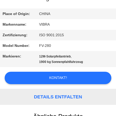
FABRIK-
Place of Origin:
CHINA
AUSFLUG
Markenname:
VIBRA
Zertifizierung:
ISO 9001:2015
QUALITÄTSKONTROLLE
Model Number:
FV-280
Markieren:
,
12M-Solarpfeilantrieb
TRETEN
1900 kg Sonnenpfahlfahrzeug
SIE
KONTAKT!
MIT
UNS
DETAILS ENTFALTEN
IN
VERBINDUNG