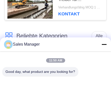
Schwerlastbagger 33-
Verhandlungsfähig MOQ:1 SET
POLICY
40Ton
KONTAKT
Beliebte Kategorien
Alle
Sales Manager
Bagger montiert
Hydraulische Ramme
Ramme
11:50 AM
Good day, what product are you looking for?
Elektrische
Seitengriff-Stapel-
Vibrationshammer
Fahrer
Vier exzentrische
360-Grad-Pile-Treiber
Pfahlfahrer