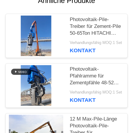
Ähnliche Produkte
NACHRICHTEN
Photovoltaik-Pile-
Treiber für Zement-Pile
50-65Ton HITACHI
Bagger
FÄLLE
Verhandlungsfähig MOQ:1 Set
KONTAKT
FORDERN
Photovoltaik-
SIE EIN
Pfahlramme für
Zementpfähle 48-52
ZITAT
Tonnen HITACHI-
Verhandlungsfähig MOQ:1 Set
Bagger
KONTAKT
SITEMAP
12 M Max-Pile-Länge
Photovoltaik-Pile-
PRIVACY
Treiber für