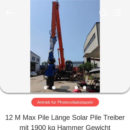
Yekun
Construction
Machinery
Co.,
Ltd..
All
HAUS
Rights
Reserved.
PRODUKTE
VR-
SHOW
Antrieb für Photovoltaikstapeln
ÜBER
12 M Max Pile Länge Solar Pile Treiber
UNS
mit 1900 kg Hammer Gewicht