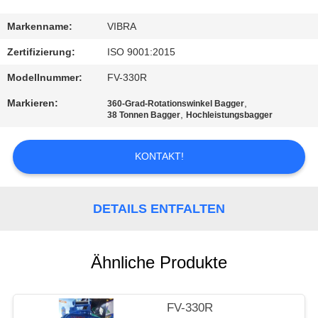
AUSFLUG
Markenname:
VIBRA
QUALITÄTSKONTROLLE
Zertifizierung:
ISO 9001:2015
Modellnummer:
FV-330R
TRETEN
Markieren:
,
360-Grad-Rotationswinkel Bagger
SIE
,
38 Tonnen Bagger
Hochleistungsbagger
MIT
KONTAKT!
UNS
IN
VERBINDUNG
DETAILS ENTFALTEN
NACHRICHTEN
Ähnliche Produkte
FÄLLE
FV-330R