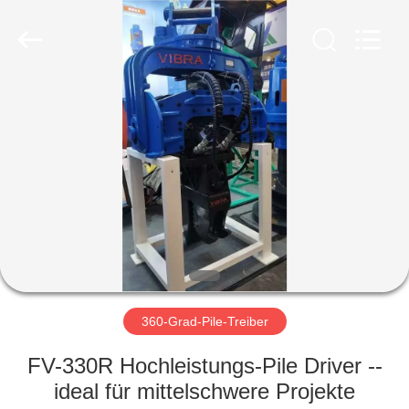
Yekun
Construction
Machinery
Co.,
Ltd..
All
Rights
Reserved.
HAUS
PRODUKTE
VR-
SHOW
ÜBER
UNS
360-Grad-Pile-Treiber
FV-330R Hochleistungs-Pile Driver --
FABRIK-
ideal für mittelschwere Projekte