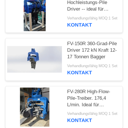
Hochleistungs-Pile
Driver -- ideal für
FORDERN
mittelschwere Projekte
SIE EIN
Verhandlungsfähig MOQ:1 Set
KONTAKT
ZITAT
FV-150R 360-Grad-Pile
SITEMAP
Driver 172 kN Kraft 12-
17 Tonnen Bagger
PRIVACY
Verhandlungsfähig MOQ:1 Set
KONTAKT
POLICY
FV-280R High-Flow-
Pile-Treiber. 176,4
L/min. Ideal für
Blechhaufen.
Verhandlungsfähig MOQ:1 Set
KONTAKT