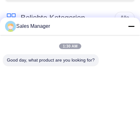
Beliebte Kategorien
Alle
Sales Manager
Bagger montiert
Hydraulische Ramme
Ramme
1:30 AM
Good day, what product are you looking for?
Elektrische
Seitengriff-Stapel-
Vibrationshammer
Fahrer
Vier exzentrische
360-Grad-Pile-Treiber
Pfahlfahrer
Mini Excavator Pile
Konkrete Stapel-
Driver
treibende Ausrüstung