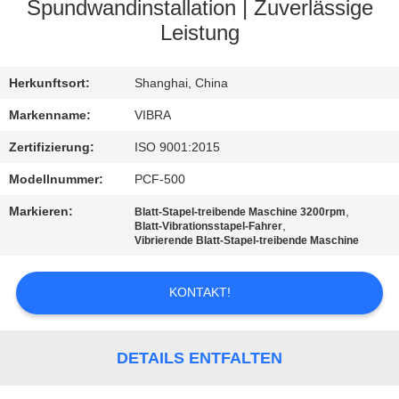
AUSFLUG
Spundwandinstallation | Zuverlässige
Leistung
QUALITÄTSKONTROLLE
Herkunftsort:
Shanghai, China
TRETEN
Markenname:
VIBRA
SIE
Zertifizierung:
ISO 9001:2015
MIT
Modellnummer:
PCF-500
UNS
Markieren:
,
Blatt-Stapel-treibende Maschine 3200rpm
,
Blatt-Vibrationsstapel-Fahrer
IN
Vibrierende Blatt-Stapel-treibende Maschine
VERBINDUNG
KONTAKT!
NACHRICHTEN
DETAILS ENTFALTEN
FÄLLE