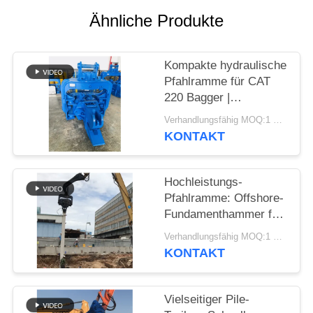
Ähnliche Produkte
FORDERN
SIE EIN
Kompakte hydraulische
ZITAT
Pfahlramme für CAT
220 Bagger |
SITEMAP
Optimiertes Design und
Verhandlungsfähig MOQ:1 SATZ
zuverlässige Montage
KONTAKT
PRIVACY
POLICY
Hochleistungs-
Pfahlramme: Offshore-
Fundamenthammer für
die effiziente
Verhandlungsfähig MOQ:1 Satz
Installation von
KONTAKT
Spundwänden
Vielseitiger Pile-