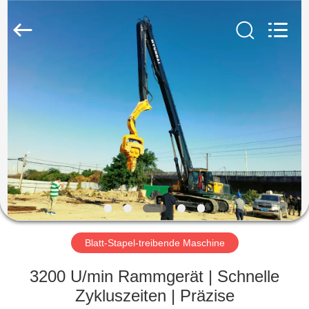
Yekun
Construction
Machinery
Co.,
Ltd..
All
Rights
Reserved.
HAUS
PRODUKTE
VR-
SHOW
ÜBER
UNS
Blatt-Stapel-treibende Maschine
3200 U/min Rammgerät | Schnelle
FABRIK-
Zykluszeiten | Präzise