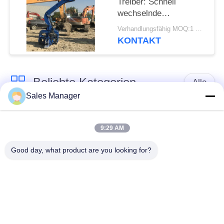
Treiber: Schnell
wechselnde
Einrichtung und
Verhandlungsfähig MOQ:1 Satz
effiziente Stahlbahn
KONTAKT
Vibro-Piling
Beliebte Kategorien
Alle
Sales Manager
Bagger montiert
Hydraulische Ramme
Ramme
9:29 AM
Good day, what product are you looking for?
Elektrische
Seitengriff-Stapel-
Vibrationshammer
Fahrer
Vier exzentrische
360-Grad-Pile-Treiber
Pfahlfahrer