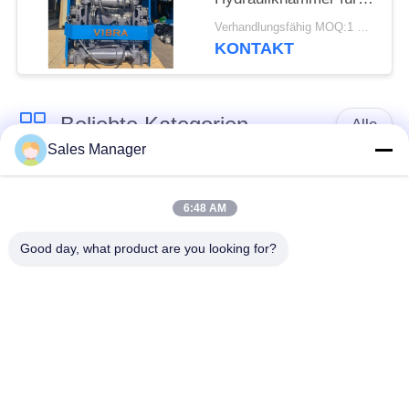
enge Räume
Verhandlungsfähig MOQ:1 Satz
KONTAKT
Beliebte Kategorien
Alle
Sales Manager
Bagger montiert
Hydraulische Ramme
Ramme
6:48 AM
Good day, what product are you looking for?
Elektrische
Seitengriff-Stapel-
Vibrationshammer
Fahrer
Vier exzentrische
360-Grad-Pile-Treiber
Pfahlfahrer