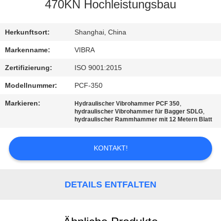
AUSFLUG
470KN Hochleistungsbau
QUALITÄTSKONTROLLE
Herkunftsort:
Shanghai, China
Markenname:
VIBRA
TRETEN
Zertifizierung:
ISO 9001:2015
SIE
Modellnummer:
PCF-350
MIT
Markieren:
,
Hydraulischer Vibrohammer PCF 350
UNS
,
hydraulischer Vibrohammer für Bagger SDLG
hydraulischer Rammhammer mit 12 Metern Blatt
IN
VERBINDUNG
KONTAKT!
NACHRICHTEN
DETAILS ENTFALTEN
FÄLLE