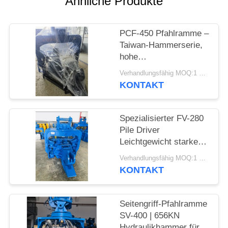
Ähnliche Produkte
FORDERN
PCF-450 Pfahlramme –
SIE EIN
Taiwan-Hammerserie,
ZITAT
hohe
Teileaustauschbarkeit
Verhandlungsfähig MOQ:1 Satz
und 535 kN Kraft
SITEMAP
KONTAKT
PRIVACY
Spezialisierter FV-280
Pile Driver
POLICY
Leichtgewicht starke
Vibrationen
Verhandlungsfähig MOQ:1 SET
KONTAKT
Seitengriff-Pfahlramme
SV-400 | 656KN
Hydraulikhammer für