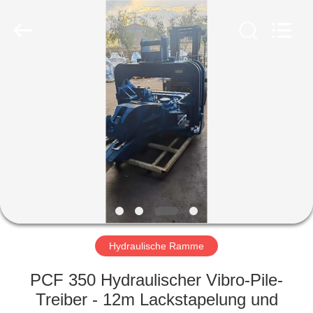
Yekun
Construction
Machinery
Co.,
Ltd..
All
Rights
Reserved.
HAUS
PRODUKTE
VR-
SHOW
ÜBER
UNS
Hydraulische Ramme
PCF 350 Hydraulischer Vibro-Pile-
FABRIK-
Treiber - 12m Lackstapelung und