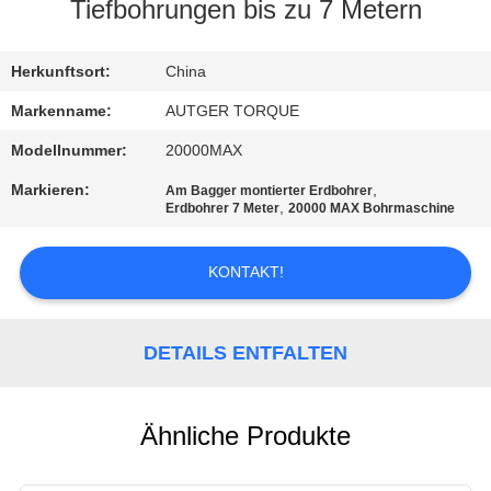
AUSFLUG
Tiefbohrungen bis zu 7 Metern
QUALITÄTSKONTROLLE
Herkunftsort:
China
Markenname:
AUTGER TORQUE
TRETEN
Modellnummer:
20000MAX
SIE
Markieren:
,
Am Bagger montierter Erdbohrer
,
Erdbohrer 7 Meter
20000 MAX Bohrmaschine
MIT
UNS
KONTAKT!
IN
VERBINDUNG
DETAILS ENTFALTEN
NACHRICHTEN
Ähnliche Produkte
FÄLLE