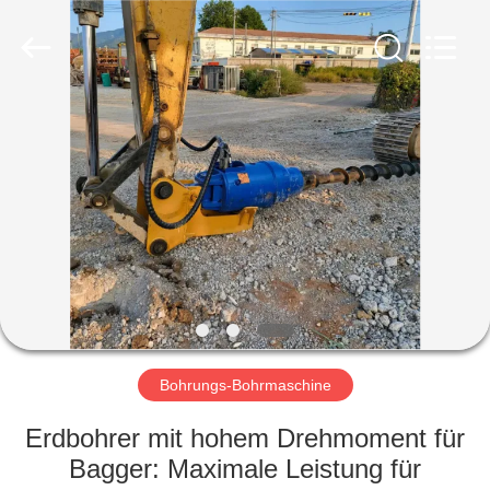
Yekun
Construction
Machinery
Co.,
Ltd..
All
Rights
Reserved.
HAUS
PRODUKTE
VR-
SHOW
ÜBER
UNS
Bohrungs-Bohrmaschine
Erdbohrer mit hohem Drehmoment für
FABRIK-
Bagger: Maximale Leistung für