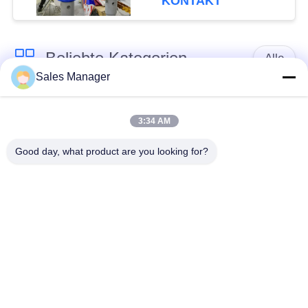
KONTAKT
Tonnen-Baggern
Beliebte Kategorien
Alle
Sales Manager
Bagger montiert
Hydraulische Ramme
Ramme
3:34 AM
Good day, what product are you looking for?
Elektrische
Seitengriff-Stapel-
Vibrationshammer
Fahrer
Vier exzentrische
360-Grad-Pile-Treiber
Pfahlfahrer
Mini Excavator Pile
Konkrete Stapel-
Driver
treibende Ausrüstung