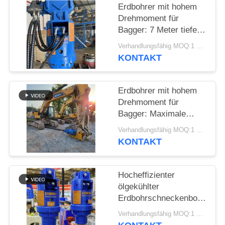
Erdbohrer mit hohem
FORDERN
Drehmoment für
Bagger: 7 Meter tiefes
SIE EIN
Bohren und maximale
Verhandlungsfähig MOQ:1 Satz
ZITAT
Leistungsabgabe
KONTAKT
SITEMAP
Erdbohrer mit hohem
Drehmoment für
PRIVACY
Bagger: Maximale
Leistung für
POLICY
Verhandlungsfähig MOQ:1 SATZ
Tiefbohrungen bis zu 7
KONTAKT
Metern
Hocheffizienter
ölgekühlter
Erdbohrschneckenbohrer
– ausgelegt für den
Verhandlungsfähig MOQ:1 Satz
Antrieb von 24-50-