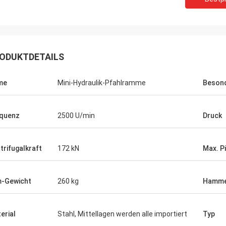
ODUKTDETAILS
me
Mini-Hydraulik-Pfahlramme
Besond
quenz
2500 U/min
Druck
trifugalkraft
172 kN
Max. Pi
-Gewicht
260 kg
Hamme
erial
Stahl, Mittellagen werden alle importiert
Typ