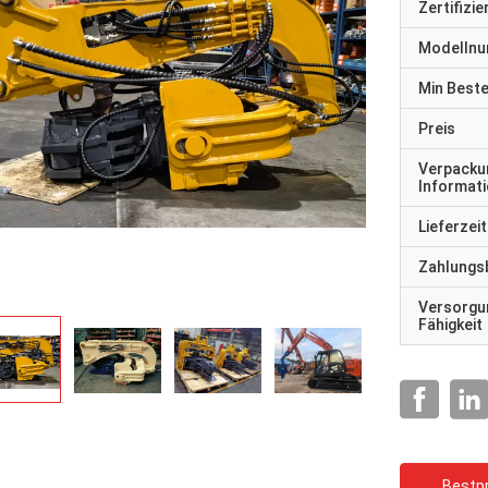
Zertifizi
Modelln
Min Best
Preis
Verpacku
Informat
Lieferzeit
Zahlungs
Versorgu
Fähigkeit
Bestpr