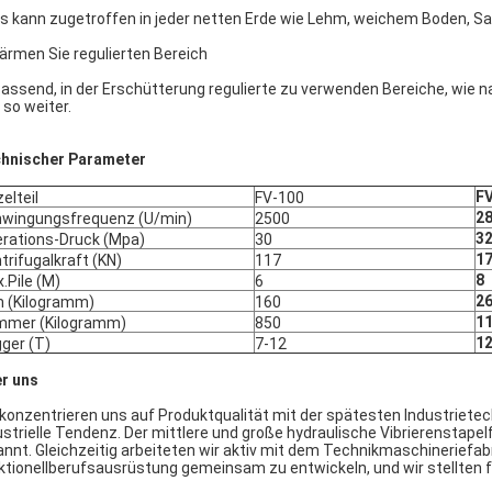
s kann zugetroffen in jeder netten Erde wie Lehm, weichem Boden, Sa
ärmen Sie regulierten Bereich
assend, in der Erschütterung regulierte zu verwenden Bereiche, wie
 so weiter.
hnischer Parameter
F
zelteil
FV-100
2
wingungsfrequenz (U/min)
2500
3
rations-Druck (Mpa)
30
1
trifugalkraft (KN)
117
8
.Pile (M)
6
2
 (Kilogramm)
160
1
mer (Kilogramm)
850
1
ger (T)
7-12
r uns
 konzentrieren uns auf Produktqualität mit der spätesten Industrietech
ustrielle Tendenz. Der mittlere und große hydraulische Vibrierenstap
annt. Gleichzeitig arbeiteten wir aktiv mit dem Technikmaschinerie
ktionellberufsausrüstung gemeinsam zu entwickeln, und wir stellten f