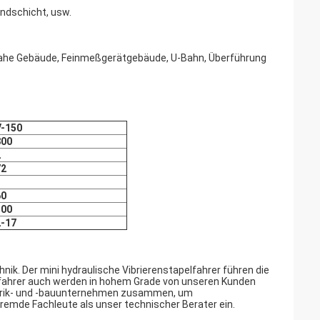
ndschicht, usw.
 nahe Gebäude, Feinmeßgerätgebäude, U-Bahn, Überführung
V-150
800
2
72
60
100
2-17
nik. Der mini hydraulische Vibrierenstapelfahrer führen die
elfahrer auch werden in hohem Grade von unseren Kunden
fabrik- und -bauunternehmen zusammen, um
remde Fachleute als unser technischer Berater ein.