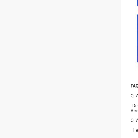
FA
Q: 
: D
Ver
Q: 
: 1 