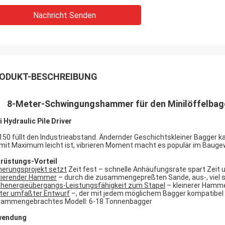
Nachricht Senden
ODUKT-BESCHREIBUNG
8-Meter-Schwingungshammer für den Minilöffelbagg
i Hydraulic Pile Driver
150 füllt den Industrieabstand. Ändernder Geschichtskleiner Bagger ka
 mit Maximum leicht ist, vibrieren Moment macht es populär im Bauge
rüstungs-Vorteil
herungsprojekt setzt
Zeit fest – schnelle Anhäufungsrate spart Zeit u
rierender Hammer
– durch die zusammengepreßten Sande, aus-, viel 
henergieübergangs-Leistungsfähigkeit zum Stapel
– kleinerer Hammer
ter umfaßter Entwurf
–, der mit jedem möglichem Bagger kompatibel 
ammengebrachtes Modell: 6-18 Tonnenbagger
wendung