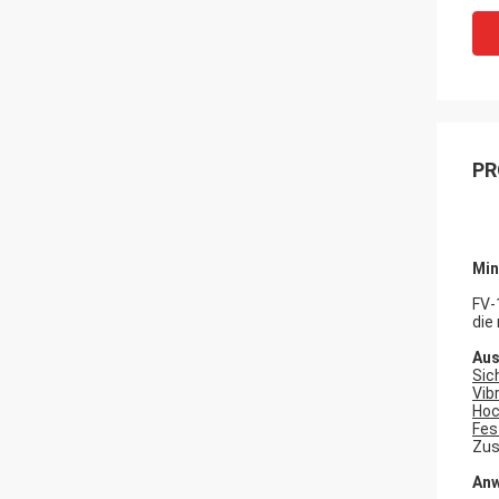
PR
Min
FV-
die
Aus
Sic
Vib
Hoc
Fes
Zus
An