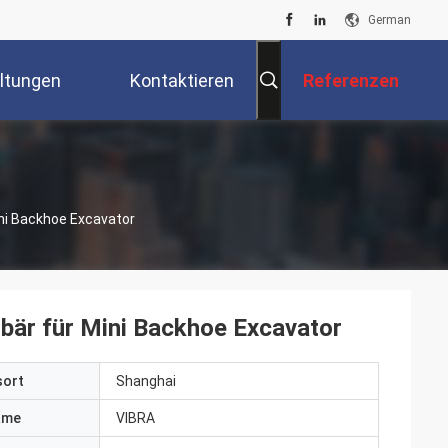
German
ltungen
Kontaktieren
Referenzen
Sie Uns
ni Backhoe Excavator
är für Mini Backhoe Excavator
sort
Shanghai
ame
VIBRA