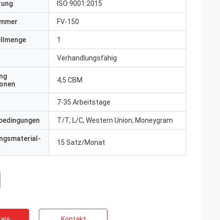
erung
ISO 9001:2015
ummer
FV-150
ellmenge
1
Verhandlungsfähig
ng
4,5 CBM
ionen
7-35 Arbeitstage
bedingungen
T/T, L/C, Western Union, Moneygram
ngsmaterial-
15 Satz/Monat
eis
Kontakt