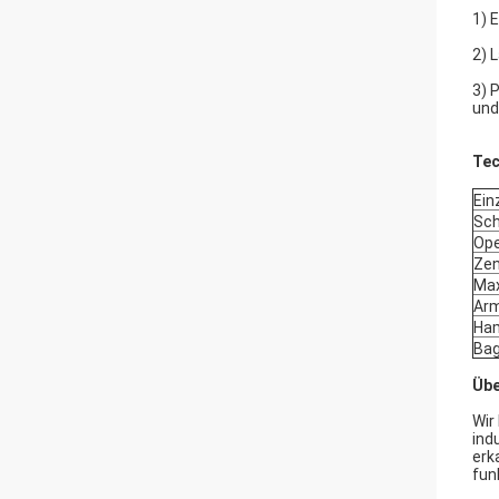
1)
E
2)
L
3)
P
und
Tec
Ein
Sch
Ope
Zen
Max
Arm
Ham
Bag
Übe
Wir
ind
erk
fun