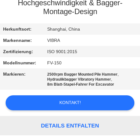
AUSFLUG
Hochgeschwindigkeit & Bagger-
Montage-Design
QUALITÄTSKONTROLLE
Herkunftsort:
Shanghai, China
TRETEN
Markenname:
VIBRA
SIE
Zertifizierung:
ISO 9001:2015
MIT
Modellnummer:
FV-150
UNS
Markieren:
,
2500rpm Bagger Mounted Pile Hammer
,
Hydraulikbagger Vibratory Hammer
IN
8m Blatt-Stapel-Fahrer For Excavator
VERBINDUNG
KONTAKT!
NACHRICHTEN
DETAILS ENTFALTEN
FÄLLE