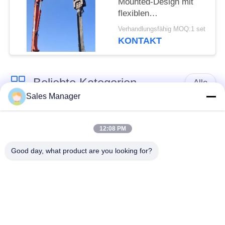
Mounted-Design mit
flexiblen
Verwendungsmöglichkeiten
Verhandlungsfähig MOQ:1 set
KONTAKT
Beliebte Kategorien
Alle
Sales Manager
Bagger montiert
Hydraulische Ramme
Ramme
12:08 PM
Good day, what product are you looking for?
Elektrische
Seitengriff-Stapel-
Vibrationshammer
Fahrer
Vier exzentrische
360-Grad-Pile-Treiber
Pfahlfahrer