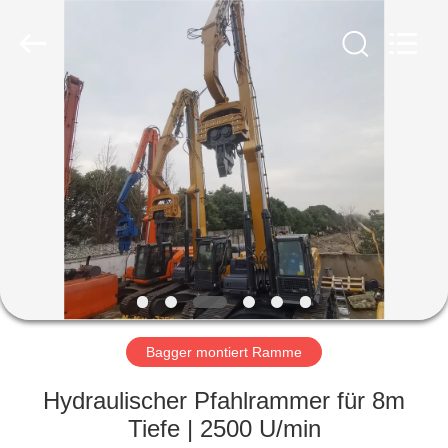
Yekun
Construction
Machinery
Co.,
Ltd..
All
Rights
Reserved.
HAUS
PRODUKTE
VR-
SHOW
ÜBER
UNS
Bagger montiert Ramme
Hydraulischer Pfahlrammer für 8m
FABRIK-
Tiefe | 2500 U/min