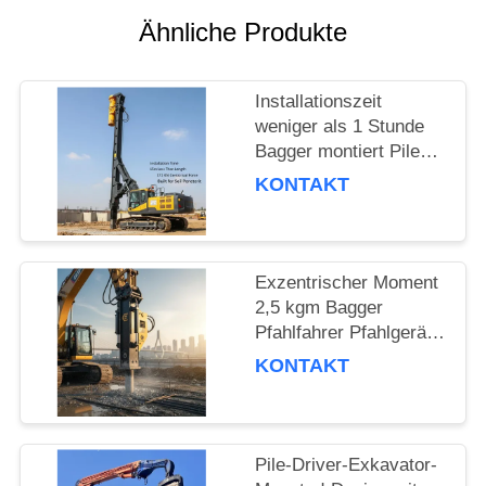
Ähnliche Produkte
FORDERN
SIE EIN
Installationszeit
ZITAT
weniger als 1 Stunde
Bagger montiert Pile
SITEMAP
Driver mit 15m Pile
KONTAKT
Länge und 172 Kn
Zentrifugalkraft für
PRIVACY
Bodendurchdringung
gebaut
POLICY
Exzentrischer Moment
2,5 kgm Bagger
Pfahlfahrer Pfahlgerät
für Fundamentarbeiten
KONTAKT
und Bauwerke
Pile-Driver-Exkavator-