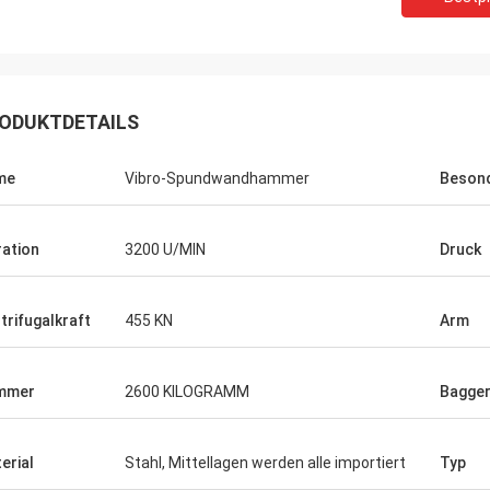
ODUKTDETAILS
me
Vibro-Spundwandhammer
Besond
ration
3200 U/MIN
Druck
trifugalkraft
455 KN
Arm
mmer
2600 KILOGRAMM
Bagge
erial
Stahl, Mittellagen werden alle importiert
Typ