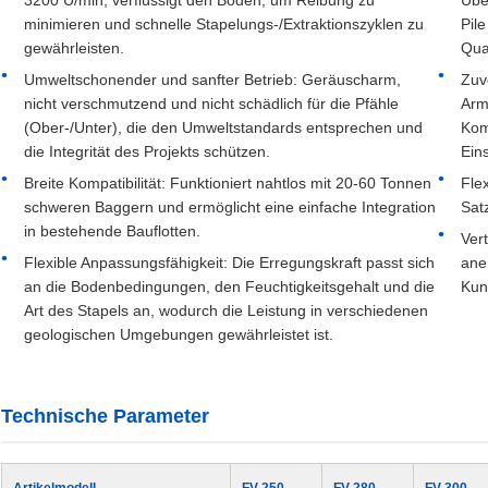
3200 U/min, verflüssigt den Boden, um Reibung zu
Übe
minimieren und schnelle Stapelungs-/Extraktionszyklen zu
Pile
gewährleisten.
Qual
Umweltschonender und sanfter Betrieb: Geräuscharm,
Zuv
nicht verschmutzend und nicht schädlich für die Pfähle
Arm
(Ober-/Unter), die den Umweltstandards entsprechen und
Kom
die Integrität des Projekts schützen.
Ein
Breite Kompatibilität: Funktioniert nahtlos mit 20-60 Tonnen
Fle
schweren Baggern und ermöglicht eine einfache Integration
Satz
in bestehende Bauflotten.
Ver
Flexible Anpassungsfähigkeit: Die Erregungskraft passt sich
ane
an die Bodenbedingungen, den Feuchtigkeitsgehalt und die
Kun
Art des Stapels an, wodurch die Leistung in verschiedenen
geologischen Umgebungen gewährleistet ist.
Technische Parameter