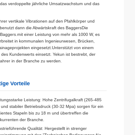
 das verdoppelte jährliche Umsatzwachstum und das
hrer vertikale Vibrationen auf den Pfahlkörper und
benutzt dann die Abwärtskraft des BaggersDie
s Baggers.mit einer Leistung von mehr als 1000 W, es
erbreitet in kommunalen Ingenieurwesen, Brücken,
nageprojekten eingesetzt.Unterstützt von einem
des Kundenwerts einsetzt. Yekun ist bestrebt, der
lfahrer in der Branche zu werden.
ige Vorteile
stungsstarke Leistung: Hohe Zentrifugalkraft (265-485
 und stabiler Betriebsdruck (30-32 Mpa) sorgen für ein
zientes Stapeln bis zu 18 m und übertreffen die
kurrenten der Branche.
strieführende Qualität: Hergestellt in strenger