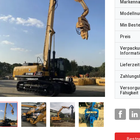
Markenn
Modelln
Min Best
Preis
Verpacku
Informat
Lieferzeit
Zahlungs
Versorgu
Fähigkeit
Bestpr