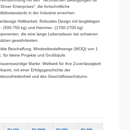
reinstimmung mit den "Technischen Bedingungen für
 Driver Enterprises", die fortschrittliche
itätsstandards in der Industrie erreichen.
erlässige Haltbarkeit: Robustes Design mit langlebigen
- (500-750 kg) und Hammer- (1700-2700 kg)
ponenten, die eine lange Lebensdauer bei schweren
sätzen gewährleisten.
xible Beschaffung: Mindestbestellmenge (MOQ) von 1
, für kleine Projekte und Großkäufe.
trauenswürdige Marke: Weltweit für ihre Zuverlässigkeit
rkannt, mit einer Erfolgsgeschichte der
denzufriedenheit und des Geschäftswachstums.