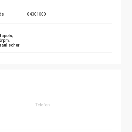
de
84301000
tapels
,
00rpm
,
raulischer