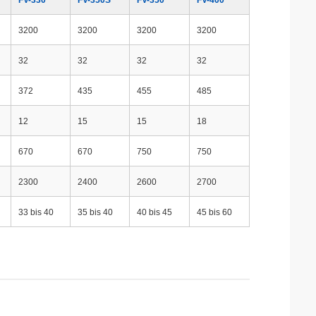
FV-330
FV-350S
FV-350
FV-400
3200
3200
3200
3200
32
32
32
32
372
435
455
485
12
15
15
18
670
670
750
750
2300
2400
2600
2700
33 bis 40
35 bis 40
40 bis 45
45 bis 60