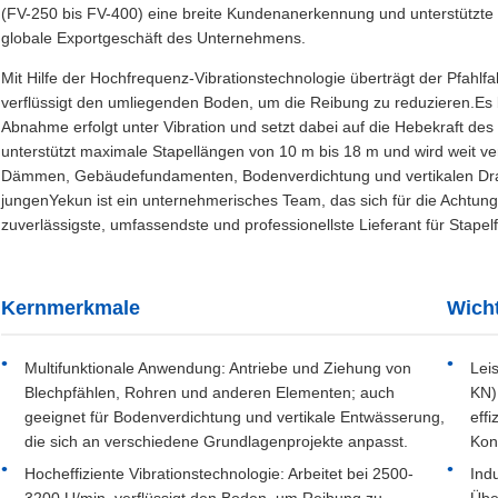
(FV-250 bis FV-400) eine breite Kundenanerkennung und unterstützte
globale Exportgeschäft des Unternehmens.
Mit Hilfe der Hochfrequenz-Vibrationstechnologie überträgt der Pfahlfa
verflüssigt den umliegenden Boden, um die Reibung zu reduzieren.Es 
Abnahme erfolgt unter Vibration und setzt dabei auf die Hebekraft de
unterstützt maximale Stapellängen von 10 m bis 18 m und wird weit v
Dämmen, Gebäudefundamenten, Bodenverdichtung und vertikalen Drai
jungenYekun ist ein unternehmerisches Team, das sich für die Achtung 
zuverlässigste, umfassendste und professionellste Lieferant für Stape
Kernmerkmale
Wicht
Multifunktionale Anwendung: Antriebe und Ziehung von
Lei
Blechpfählen, Rohren und anderen Elementen; auch
KN)
geeignet für Bodenverdichtung und vertikale Entwässerung,
effi
die sich an verschiedene Grundlagenprojekte anpasst.
Kon
Hocheffiziente Vibrationstechnologie: Arbeitet bei 2500-
Indu