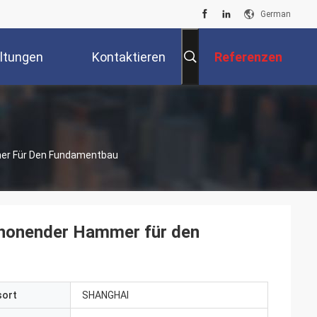
German
ltungen
Kontaktieren
Referenzen
Sie Uns
mer Für Den Fundamentbau
chonender Hammer für den
sort
SHANGHAI