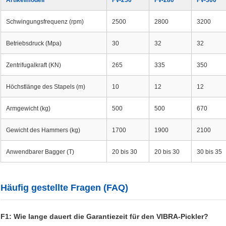
Artikelmodell
FV-250
FV-280
FV-300
Schwingungsfrequenz (rpm)
2500
2800
3200
Betriebsdruck (Mpa)
30
32
32
Zentrifugalkraft (KN)
265
335
350
Höchstlänge des Stapels (m)
10
12
12
Armgewicht (kg)
500
500
670
Gewicht des Hammers (kg)
1700
1900
2100
Anwendbarer Bagger (T)
20 bis 30
20 bis 30
30 bis 35
Häufig gestellte Fragen (FAQ)
F1: Wie lange dauert die Garantiezeit für den VIBRA-Pickler?