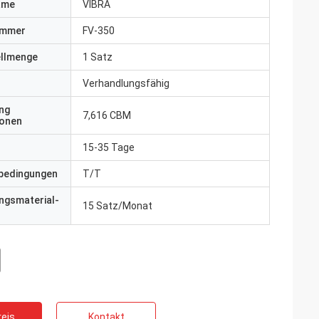
ame
VIBRA
ummer
FV-350
ellmenge
1 Satz
Verhandlungsfähig
ng
7,616 CBM
ionen
15-35 Tage
bedingungen
T/T
ngsmaterial-
15 Satz/Monat
eis
Kontakt