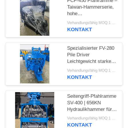
PCF-450 Pfahlramme –
Taiwan-Hammerserie,
FORDERN
hohe
SIE EIN
Teileaustauschbarkeit
Verhandlungsfähig MOQ:1 Satz
und 535 kN Kraft
ZITAT
KONTAKT
SITEMAP
Spezialisierter FV-280
Pile Driver
Leichtgewicht starke
PRIVACY
Vibrationen
Verhandlungsfähig MOQ:1 SET
POLICY
KONTAKT
Seitengriff-Pfahlramme
SV-400 | 656KN
Hydraulikhammer für
enge Räume
Verhandlungsfähig MOQ:1 Satz
KONTAKT