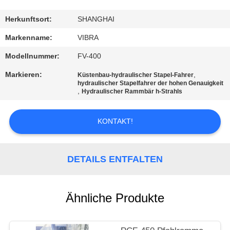
AUSFLUG
Herkunftsort:
SHANGHAI
QUALITÄTSKONTROLLE
Markenname:
VIBRA
Modellnummer:
FV-400
TRETEN
Markieren:
,
Küstenbau-hydraulischer Stapel-Fahrer
SIE
hydraulischer Stapelfahrer der hohen Genauigkeit
,
Hydraulischer Rammbär h-Strahls
MIT
UNS
KONTAKT!
IN
VERBINDUNG
DETAILS ENTFALTEN
NACHRICHTEN
Ähnliche Produkte
FÄLLE