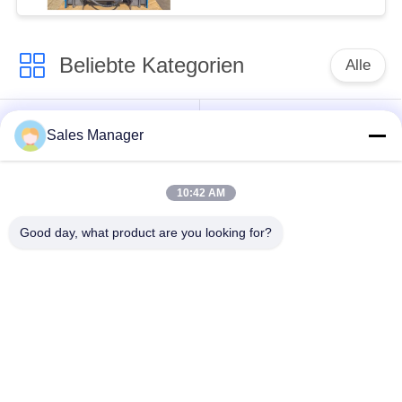
Beliebte Kategorien
Alle
Bagger montiert
Hydraulische Ramme
Sales Manager
Ramme
10:42 AM
Elektrische
Seitengriff-Stapel-
Vibrationshammer
Fahrer
Good day, what product are you looking for?
Vier exzentrische
360-Grad-Pile-Treiber
Pfahlfahrer
Mini Excavator Pile
Konkrete Stapel-
Driver
treibende Ausrüstung