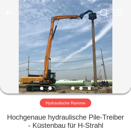
Yekun
Construction
Machinery
Co.,
Ltd..
All
Rights
Reserved.
HAUS
PRODUKTE
VR-
SHOW
ÜBER
UNS
Hydraulische Ramme
Hochgenaue hydraulische Pile-Treiber
FABRIK-
- Küstenbau für H-Strahl