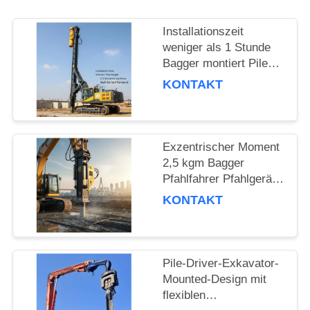
FORDERN
Installationszeit
SIE EIN
weniger als 1 Stunde
Bagger montiert Pile
ZITAT
Driver mit 15m Pile
KONTAKT
Länge und 172 Kn
Zentrifugalkraft für
SITEMAP
Bodendurchdringung
gebaut
Exzentrischer Moment
PRIVACY
2,5 kgm Bagger
POLICY
Pfahlfahrer Pfahlgerät
für Fundamentarbeiten
KONTAKT
und Bauwerke
Pile-Driver-Exkavator-
Mounted-Design mit
flexiblen