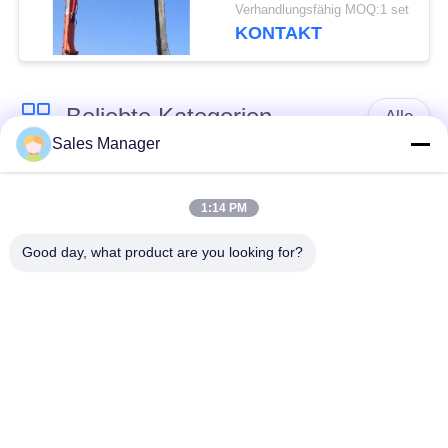
Verwendungsmöglichkeiten
Verhandlungsfähig MOQ:1 set
KONTAKT
Beliebte Kategorien
Alle
Sales Manager
Bagger montiert
Hydraulische Ramme
Ramme
1:14 PM
Good day, what product are you looking for?
Elektrische
Seitengriff-Stapel-
Vibrationshammer
Fahrer
Vier exzentrische
360-Grad-Pile-Treiber
Pfahlfahrer
Mini Excavator Pile
Konkrete Stapel-