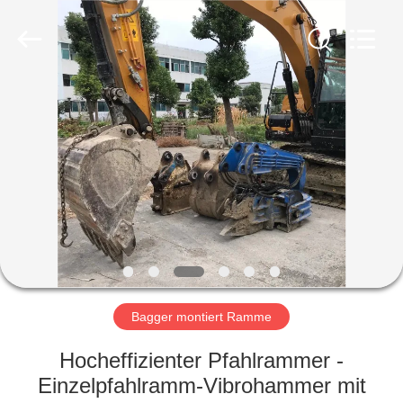
Yekun
Construction
Machinery
Co.,
Ltd..
All
Rights
Reserved.
HAUS
PRODUKTE
VR-
SHOW
ÜBER
UNS
Bagger montiert Ramme
Hocheffizienter Pfahlrammer -
FABRIK-
Einzelpfahlramm-Vibrohammer mit