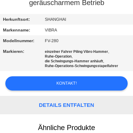
AUSFLUG
geräuscharmem Betrieb
QUALITÄTSKONTROLLE
Herkunftsort:
SHANGHAI
Markenname:
VIBRA
TRETEN
Modellnummer:
FV-280
SIE
Markieren:
,
einzelner Fahrer Piling Vibro Hammer
,
Ruhe-Operation
MIT
,
die Schwingungs-Hammer anhäuft
Ruhe-Operations-Schwingungsstapelfahrer
UNS
IN
KONTAKT!
VERBINDUNG
DETAILS ENTFALTEN
NACHRICHTEN
FÄLLE
Ähnliche Produkte