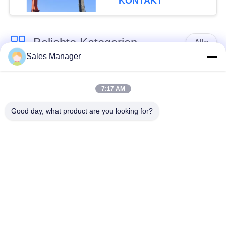
KONTAKT
Beliebte Kategorien
Alle
Sales Manager
Bagger montiert
Hydraulische Ramme
Ramme
7:17 AM
Good day, what product are you looking for?
Elektrische
Seitengriff-Stapel-
Vibrationshammer
Fahrer
Vier exzentrische
360-Grad-Pile-Treiber
Pfahlfahrer
Mini Excavator Pile
Konkrete Stapel-
Driver
treibende Ausrüstung