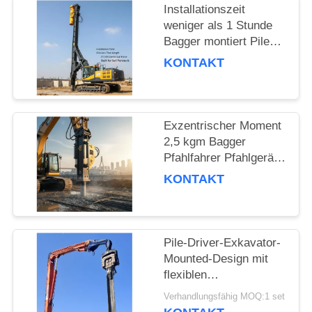
Installationszeit
FORDERN
weniger als 1 Stunde
Bagger montiert Pile
SIE EIN
Driver mit 15m Pile
KONTAKT
ZITAT
Länge und 172 Kn
Zentrifugalkraft für
Bodendurchdringung
SITEMAP
gebaut
Exzentrischer Moment
2,5 kgm Bagger
PRIVACY
Pfahlfahrer Pfahlgerät
für Fundamentarbeiten
KONTAKT
POLICY
und Bauwerke
Pile-Driver-Exkavator-
Mounted-Design mit
flexiblen
Verwendungsmöglichkeiten
Verhandlungsfähig MOQ:1 set