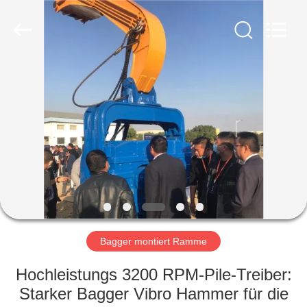
Yekun
Construction
Machinery
Co.,
Ltd..
All
Rights
Reserved.
HAUS
PRODUKTE
VR-
SHOW
ÜBER
UNS
Bagger montiert Ramme
Hochleistungs 3200 RPM-Pile-Treiber:
FABRIK-
Starker Bagger Vibro Hammer für die