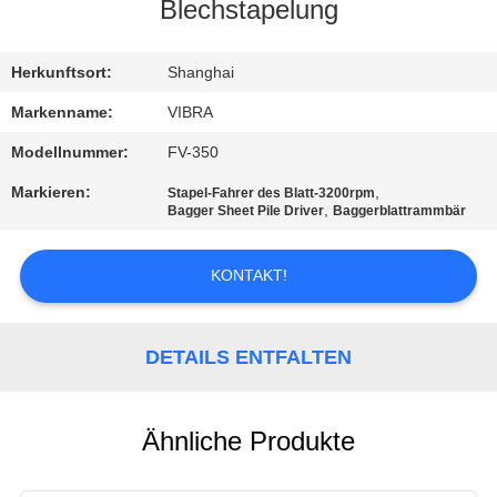
AUSFLUG
Blechstapelung
QUALITÄTSKONTROLLE
Herkunftsort:
Shanghai
Markenname:
VIBRA
TRETEN
Modellnummer:
FV-350
SIE
Markieren:
,
Stapel-Fahrer des Blatt-3200rpm
,
Bagger Sheet Pile Driver
Baggerblattrammbär
MIT
UNS
KONTAKT!
IN
VERBINDUNG
DETAILS ENTFALTEN
NACHRICHTEN
Ähnliche Produkte
FÄLLE