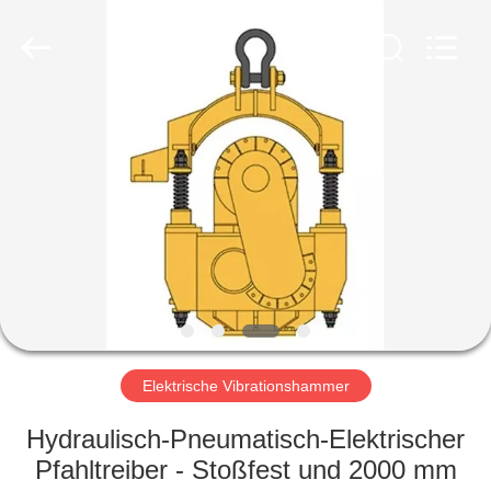
Yekun
Construction
Machinery
Co.,
Ltd..
All
Rights
Reserved.
HAUS
PRODUKTE
VR-
SHOW
ÜBER
UNS
Elektrische Vibrationshammer
Hydraulisch-Pneumatisch-Elektrischer
FABRIK-
Pfahltreiber - Stoßfest und 2000 mm