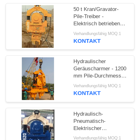
50 t Kran/Gravator-
FORDERN
Pile-Treiber -
SIE EIN
Elektrisch betrieben
und Stahlblech-Pile-
ZITAT
Verhandlungsfähig MOQ:1
Spezialisierung
KONTAKT
SITEMAP
Hydraulischer
Geräuscharmer - 1200
PRIVACY
mm Pile-Durchmesser
POLICY
& 1050 RPM effiziente
Verhandlungsfähig MOQ:1
Vibration
KONTAKT
Hydraulisch-
Pneumatisch-
Elektrischer
Pfahltreiber - Stoßfest
Verhandlungsfähig MOQ:1