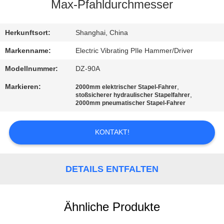
AUSFLUG
Max-Pfahldurchmesser
QUALITÄTSKONTROLLE
Herkunftsort:
Shanghai, China
Markenname:
Electric Vibrating PIle Hammer/Driver
TRETEN
Modellnummer:
DZ-90A
SIE
Markieren:
,
2000mm elektrischer Stapel-Fahrer
,
stoßsicherer hydraulischer Stapelfahrer
MIT
2000mm pneumatischer Stapel-Fahrer
UNS
IN
KONTAKT!
VERBINDUNG
DETAILS ENTFALTEN
NACHRICHTEN
Ähnliche Produkte
FÄLLE