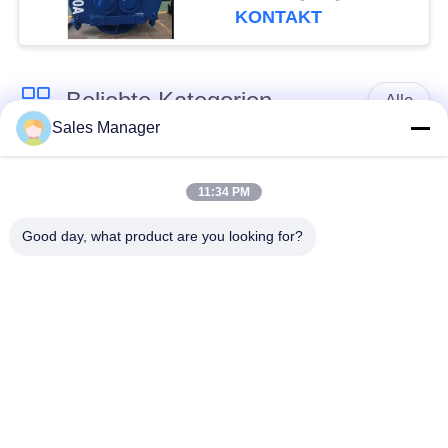
und 2000 mm Max-
KONTAKT
Pfahldurchmesser
Beliebte Kategorien
Alle
Sales Manager
Bagger montiert
Hydraulische Ramme
Ramme
11:34 PM
Good day, what product are you looking for?
Elektrische
Seitengriff-Stapel-
Vibrationshammer
Fahrer
Vier exzentrische
360-Grad-Pile-Treiber
Pfahlfahrer
Mini Excavator Pile
Konkrete Stapel-
Driver
treibende Ausrüstung