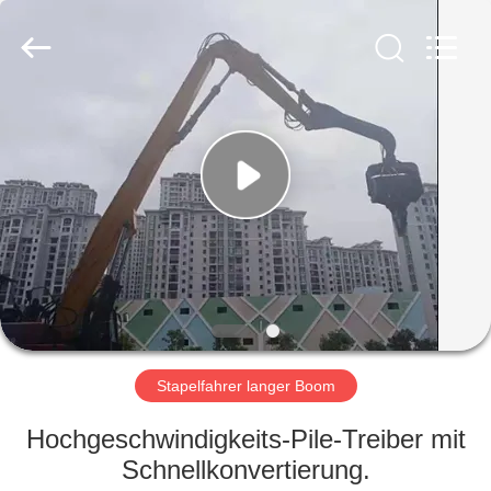
Yekun
Construction
Machinery
Co.,
Ltd..
All
Rights
Reserved.
HAUS
PRODUKTE
VR-
SHOW
ÜBER
UNS
Stapelfahrer langer Boom
Hochgeschwindigkeits-Pile-Treiber mit
FABRIK-
Schnellkonvertierung.