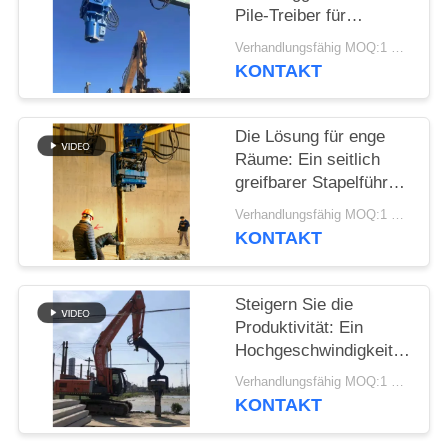
Pile-Treiber für
FORDERN
Stahlrohr- und Blech-
Verhandlungsfähig MOQ:1 Satz
Pile-Fundamente
SIE EIN
KONTAKT
ZITAT
Die Lösung für enge
Räume: Ein seitlich
SITEMAP
greifbarer Stapelführer
mit kompakter
Verhandlungsfähig MOQ:1 Satz
PRIVACY
Bauweise für enge
KONTAKT
Plätze
POLICY
Steigern Sie die
Produktivität: Ein
Hochgeschwindigkeits-
Rammgerät mit
Verhandlungsfähig MOQ:1 Satz
kraftvoller Vibration für
KONTAKT
6–8 m lange
Spundbohlen