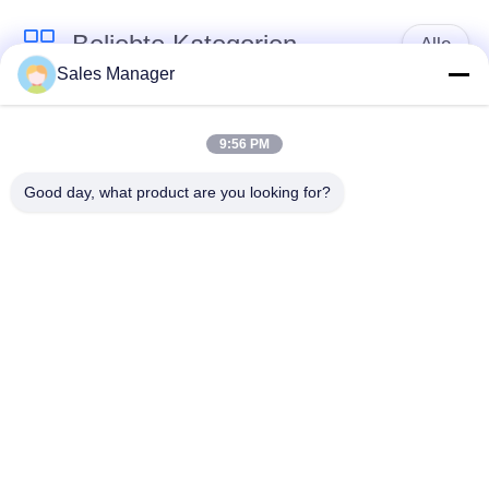
Beliebte Kategorien
Alle
Sales Manager
Bagger montiert
Hydraulische Ramme
Ramme
9:56 PM
Good day, what product are you looking for?
Elektrische
Seitengriff-Stapel-
Vibrationshammer
Fahrer
Vier exzentrische
360-Grad-Pile-Treiber
Pfahlfahrer
Mini Excavator Pile
Konkrete Stapel-
Driver
treibende Ausrüstung