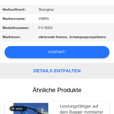
AUSFLUG
Herkunftsort:
Shanghai
QUALITÄTSKONTROLLE
Markenname:
VIBRA
Modellnummer:
FV-350S
TRETEN
Markieren:
,
vibrierende Ramme
Schwingungsstapelfahrer
SIE
MIT
KONTAKT!
UNS
IN
DETAILS ENTFALTEN
VERBINDUNG
Ähnliche Produkte
NACHRICHTEN
Leistungsfähiger auf
FÄLLE
dem Bagger montierter