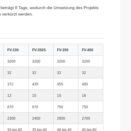
i beträgt 8 Tage, wodurch die Umsetzung des Projekts
n verkürzt werden.
FV-330
FV-350S
FV-350
FV-400
3200
3200
3200
3200
32
32
32
32
372
435
455
485
12
15
15
18
670
670
750
750
2300
2400
2600
2700
33 bis 40
35 bis 40
40 bis 45
45 bis 60