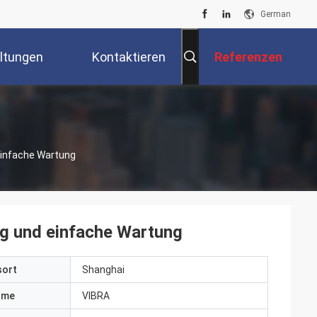
German
ltungen
Kontaktieren
Referenzen
Sie Uns
Einfache Wartung
g und einfache Wartung
sort
Shanghai
ame
VIBRA