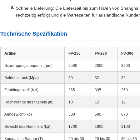
Schnelle Lieferung: Die Lieferzeit bis zum Hafen von Shangha
rechtzeitig erfolgt und die Wartezeiten für ausländische Kunde
Technische Spezifikation
Artikel
FV-250
FV-280
FV-300
Schwingungsfrequenz (rpm)
2500
2800
3200
Betriebsdruck (Mpa)
30
32
32
Zentrifugalkraft (KN)
265
335
350
Höchstlänge des Stapels (m)
10
12
12
Armgewicht (kg)
500
500
670
Gewicht des Hammers (kg)
1700
1900
2100
Kompatible Bagger (T)
20 bis 30
20 bis 30
30 bis 35