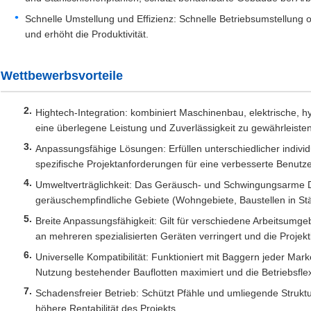
Schnelle Umstellung und Effizienz: Schnelle Betriebsumstellung op
und erhöht die Produktivität.
Wettbewerbsvorteile
Hightech-Integration: kombiniert Maschinenbau, elektrische,
eine überlegene Leistung und Zuverlässigkeit zu gewährleisten
Anpassungsfähige Lösungen: Erfüllen unterschiedlicher indivi
spezifische Projektanforderungen für eine verbesserte Benutzer
Umweltverträglichkeit: Das Geräusch- und Schwingungsarme D
geräuschempfindliche Gebiete (Wohngebiete, Baustellen in St
Breite Anpassungsfähigkeit: Gilt für verschiedene Arbeitsum
an mehreren spezialisierten Geräten verringert und die Proje
Universelle Kompatibilität: Funktioniert mit Baggern jeder Mark
Nutzung bestehender Bauflotten maximiert und die Betriebsflexib
Schadensfreier Betrieb: Schützt Pfähle und umliegende Struktu
höhere Rentabilität des Projekts.