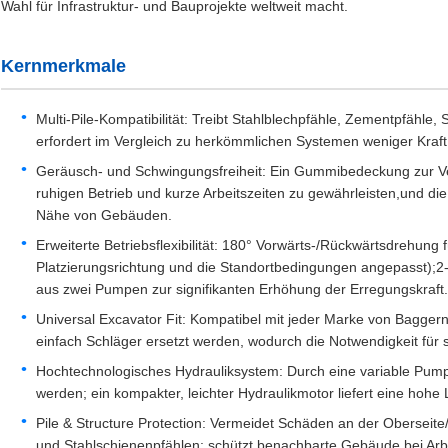
Wahl für Infrastruktur- und Bauprojekte weltweit macht.
Kernmerkmale
Multi-Pile-Kompatibilität: Treibt Stahlblechpfähle, Zementpfähle,
erfordert im Vergleich zu herkömmlichen Systemen weniger Kraft
Geräusch- und Schwingungsfreiheit: Ein Gummibedeckung zur V
ruhigen Betrieb und kurze Arbeitszeiten zu gewährleisten,und di
Nähe von Gebäuden.
Erweiterte Betriebsflexibilität: 180° Vorwärts-/Rückwärtsdrehung
Platzierungsrichtung und die Standortbedingungen angepasst);2
aus zwei Pumpen zur signifikanten Erhöhung der Erregungskraft.
Universal Excavator Fit: Kompatibel mit jeder Marke von Baggern;
einfach Schläger ersetzt werden, wodurch die Notwendigkeit für s
Hochtechnologisches Hydrauliksystem: Durch eine variable Pumpe
werden; ein kompakter, leichter Hydraulikmotor liefert eine hohe 
Pile & Structure Protection: Vermeidet Schäden an der Oberseite/
und Stahlschienenpfählen; schützt benachbarte Gebäude bei Arbe