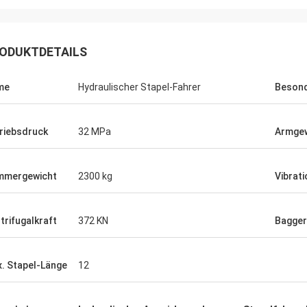
ODUKTDETAILS
me
Hydraulischer Stapel-Fahrer
Besond
riebsdruck
32 MPa
Armgew
mmergewicht
2300 kg
Vibrat
trifugalkraft
372 KN
Bagger
. Stapel-Länge
12