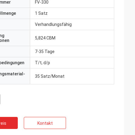
ummer
FV-330
ellmenge
1 Satz
Verhandlungsfähig
ng
5,824 CBM
ionen
7-35 Tage
bedingungen
T/t, d/p
ngsmaterial-
35 Satz/Monat
eis
Kontakt