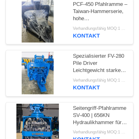
PCF-450 Pfahlramme –
FORDERN
Taiwan-Hammerserie,
hohe
SIE EIN
Teileaustauschbarkeit
Verhandlungsfähig MOQ:1 Satz
ZITAT
und 535 kN Kraft
KONTAKT
SITEMAP
Spezialisierter FV-280
Pile Driver
PRIVACY
Leichtgewicht starke
Vibrationen
POLICY
Verhandlungsfähig MOQ:1 SET
KONTAKT
Seitengriff-Pfahlramme
SV-400 | 656KN
Hydraulikhammer für
enge Räume
Verhandlungsfähig MOQ:1 Satz