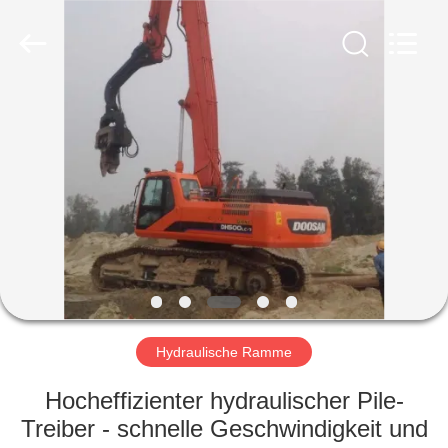
Yekun
Construction
Machinery
Co.,
Ltd..
All
Rights
Reserved.
HAUS
PRODUKTE
VR-
SHOW
ÜBER
UNS
Hydraulische Ramme
Hocheffizienter hydraulischer Pile-
FABRIK-
Treiber - schnelle Geschwindigkeit und