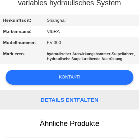
AUSFLUG
variables hydraulisches System
QUALITÄTSKONTROLLE
Herkunftsort:
Shanghai
Markenname:
VIBRA
TRETEN
Modellnummer:
FV-300
SIE
Markieren:
,
hydraulischer Auswirkungshammer-Stapelfahrer
Hydraulische Stapel-treibende Ausrüstung
MIT
UNS
KONTAKT!
IN
VERBINDUNG
DETAILS ENTFALTEN
NACHRICHTEN
Ähnliche Produkte
FÄLLE