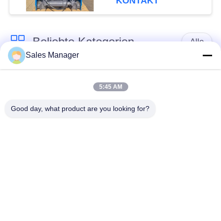
KONTAKT
Beliebte Kategorien
Alle
Sales Manager
Bagger montiert
Hydraulische Ramme
Ramme
5:45 AM
Good day, what product are you looking for?
Elektrische
Seitengriff-Stapel-
Vibrationshammer
Fahrer
Vier exzentrische
360-Grad-Pile-Treiber
Pfahlfahrer
Mini Excavator Pile
Konkrete Stapel-
Driver
treibende Ausrüstung