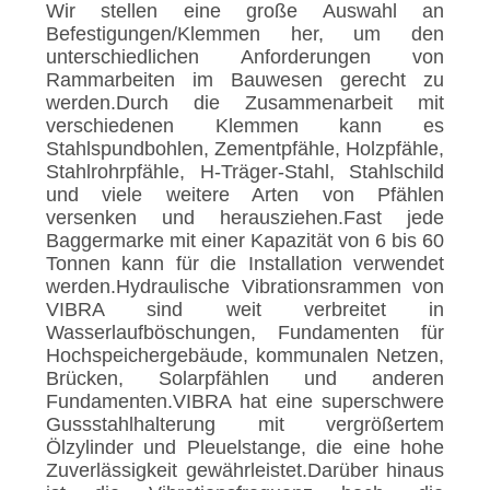
AUSFLUG
Wir stellen eine große Auswahl an
Befestigungen/Klemmen her, um den
unterschiedlichen Anforderungen von
QUALITÄTSKONTROLLE
Rammarbeiten im Bauwesen gerecht zu
werden.Durch die Zusammenarbeit mit
verschiedenen Klemmen kann es
TRETEN
Stahlspundbohlen, Zementpfähle, Holzpfähle,
Stahlrohrpfähle, H-Träger-Stahl, Stahlschild
SIE
und viele weitere Arten von Pfählen
MIT
versenken und herausziehen.Fast jede
Baggermarke mit einer Kapazität von 6 bis 60
UNS
Tonnen kann für die Installation verwendet
IN
werden.Hydraulische Vibrationsrammen von
VIBRA sind weit verbreitet in
VERBINDUNG
Wasserlaufböschungen, Fundamenten für
Hochspeichergebäude, kommunalen Netzen,
Brücken, Solarpfählen und anderen
NACHRICHTEN
Fundamenten.VIBRA hat eine superschwere
Gussstahlhalterung mit vergrößertem
Ölzylinder und Pleuelstange, die eine hohe
FÄLLE
Zuverlässigkeit gewährleistet.Darüber hinaus