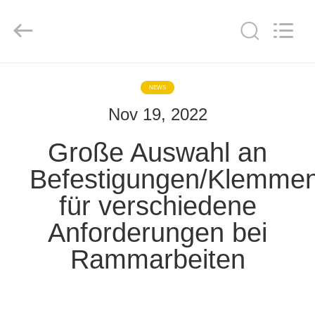
Yekun
Construction
Machinery
Co.,
Ltd..
All
Rights
Reserved.
HAUS
NEWS
Nov 19, 2022
PRODUKTE
Große Auswahl an
VR-
Befestigungen/Klemme
SHOW
für verschiedene
Anforderungen bei
ÜBER
UNS
Rammarbeiten
FABRIK-