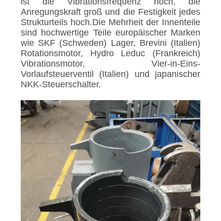
ist die Vibrationsfrequenz hoch, die
Anregungskraft groß und die Festigkeit jedes
FORDERN
Strukturteils hoch.Die Mehrheit der Innenteile
sind hochwertige Teile europäischer Marken
SIE EIN
wie SKF (Schweden) Lager, Brevini (Italien)
ZITAT
Rotationsmotor, Hydro Leduc (Frankreich)
Vibrationsmotor, Vier-in-Eins-
Vorlaufsteuerventil (Italien) und japanischer
SITEMAP
NKK-Steuerschalter.
PRIVACY
POLICY