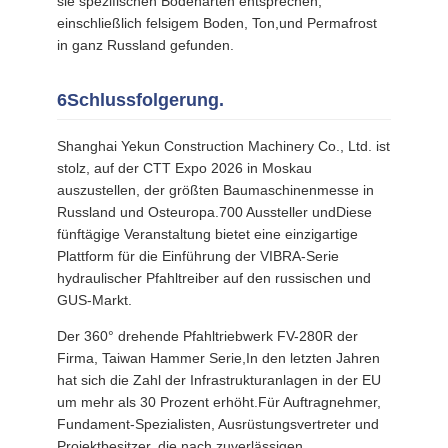
sie spezifischen Bodenarten entsprechen,
einschließlich felsigem Boden, Ton,und Permafrost
in ganz Russland gefunden.
6Schlussfolgerung.
Shanghai Yekun Construction Machinery Co., Ltd. ist
stolz, auf der CTT Expo 2026 in Moskau
auszustellen, der größten Baumaschinenmesse in
Russland und Osteuropa.700 Aussteller undDiese
fünftägige Veranstaltung bietet eine einzigartige
Plattform für die Einführung der VIBRA-Serie
hydraulischer Pfahltreiber auf den russischen und
GUS-Markt.
Der 360° drehende Pfahltriebwerk FV-280R der
Firma, Taiwan Hammer Serie,In den letzten Jahren
hat sich die Zahl der Infrastrukturanlagen in der EU
um mehr als 30 Prozent erhöht.Für Auftragnehmer,
Fundament-Spezialisten, Ausrüstungsvertreter und
Projektbesitzer, die nach zuverlässigen,