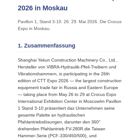
2026 in Moskau
FORDERN
SIE EIN
Pavillon 1, Stand 3-10. 26. 29. Mai 2026. Die Crocus
Expo in Moskau.
ZITAT
1. Zusammenfassung
SITEMAP
Shanghai Yekun Construction Machinery Co., Ltd.,
Hersteller von VIBRA-Hydraulik-Pfeil-Treibern und
PRIVACY
Vibrationshammern, is participating in the 26th
POLICY
edition of CTT Expo 2026 — the largest construction
equipment trade fair in Russia and Eastern Europe
— taking place from May 26 to 29 at Crocus Expo
International Exhibition Center in MoscowIm Pavillon
1 Stand 3-10 präsentiert das Unternehmen seine
gesamte Palette an hydraulischen
Pfahlantriebslösungen, darunter den 360°
drehenden Pfahlantrieb FV-280R.die Taiwan
Hammer-Serie (PCF-330/450/500), und