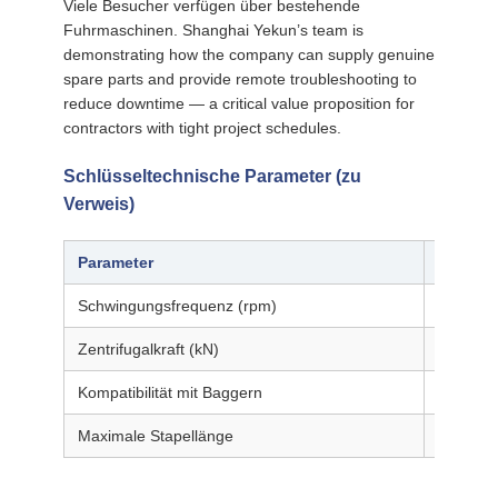
Viele Besucher verfügen über bestehende
Fuhrmaschinen. Shanghai Yekun’s team is
demonstrating how the company can supply genuine
spare parts and provide remote troubleshooting to
reduce downtime — a critical value proposition for
contractors with tight project schedules.
Schlüsseltechnische Parameter (zu
Verweis)
Parameter
FV-280
Schwingungsfrequenz (rpm)
2,800
Zentrifugalkraft (kN)
335
Kompatibilität mit Baggern
23 ¢ 27
Maximale Stapellänge
12 m