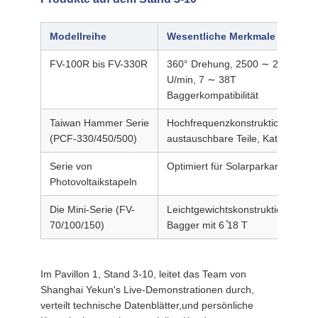
Modellreihe
Wesentliche Merkmale
FV-100R bis FV-330R
360° Drehung, 2500 ∼ 2800
U/min, 7 ∼ 38T
Baggerkompatibilität
Taiwan Hammer Serie
Hochfrequenzkonstruktion,
(PCF-330/450/500)
austauschbare Teile, Katalog 365
Serie von
Optimiert für Solarparkanlagen
Photovoltaikstapeln
Die Mini-Serie (FV-
Leichtgewichtskonstruktion für
70/100/150)
Bagger mit 6 ̊18 T
Im Pavillon 1, Stand 3-10, leitet das Team von
Shanghai Yekun's Live-Demonstrationen durch,
verteilt technische Datenblätter,und persönliche