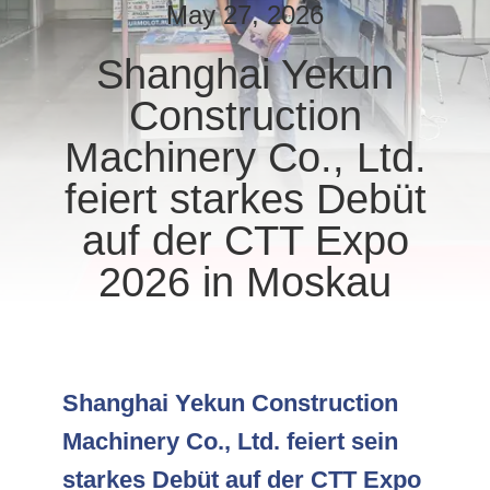
AUSFLUG
May 27, 2026
Shanghai Yekun
QUALITÄTSKONTROLLE
Construction
TRETEN
Machinery Co., Ltd.
SIE
feiert starkes Debüt
MIT
auf der CTT Expo
UNS
2026 in Moskau
IN
VERBINDUNG
NACHRICHTEN
Shanghai Yekun Construction
Machinery Co., Ltd. feiert sein
FÄLLE
starkes Debüt auf der CTT Expo