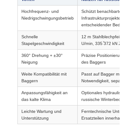
Hochfrequenz- und
Schützt benachbarte Struktur
Niedrigschwingungsbetrieb
Infrastrukturprojekte und B
entscheidender Bedeutung s
Schnelle
12 m Stahlblechpfeiler in 3 
Stapelgeschwindigkeit
U/min, 335 ̊372 kN Zentrifuga
360° Drehung + ±30°
Präzise Positionierung in
Neigung
des Baggers
Weite Kompatibilität mit
Passt auf Bagger mit einer T
Baggern
Notwendigkeit, separate Tr
Anpassungsfähigkeit an
Optionales hydraulisches Öl
das kalte Klima
russische Winterbedingunge
Leichte Wartung und
Ferntechnische Unterstützun
Unterstützung
Ersatzteilen innerhalb von 7