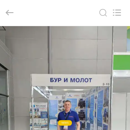
Yekun
Construction
Machinery
Co.,
Ltd..
All
Rights
Reserved.
HAUS
PRODUKTE
VR-
SHOW
ÜBER
UNS
FABRIK-
NEWS