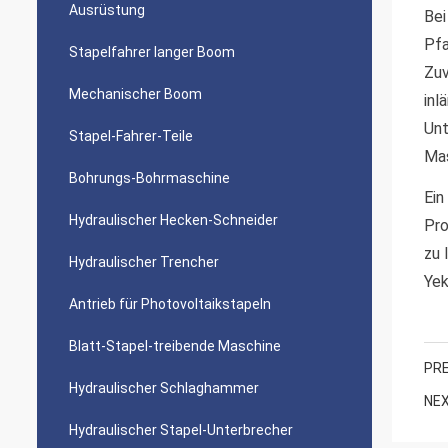
Ausrüstung
Bei
Pfa
Stapelfahrer langer Boom
Zuv
Mechanischer Boom
inl
Unt
Stapel-Fahrer-Teile
Mas
Bohrungs-Bohrmaschine
Ein
Hydraulischer Hecken-Schneider
Pro
zu 
Hydraulischer Trencher
Yek
Antrieb für Photovoltaikstapeln
Blatt-Stapel-treibende Maschine
PRE
Hydraulischer Schlaghammer
NEX
Hydraulischer Stapel-Unterbrecher