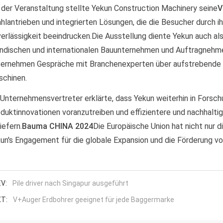
 der Veranstaltung stellte Yekun Construction Machinery seine
V
hlantrieben und integrierten Lösungen, die die Besucher durch ih
erlässigkeit beeindrucken.Die Ausstellung diente Yekun auch al
ändischen und internationalen Bauunternehmen und Auftragnehme
ernehmen Gespräche mit Branchenexperten über aufstrebende Tr
chinen.
 Unternehmensvertreter erklärte, dass Yekun weiterhin in Forsc
duktinnovationen voranzutreiben und effizientere und nachhaltig
liefern.
Bauma CHINA 2024
Die Europäische Union hat nicht nur d
un's Engagement für die globale Expansion und die Förderung v
V:
Pile driver nach Singapur ausgeführt
T:
V+Auger Erdbohrer geeignet für jede Baggermarke