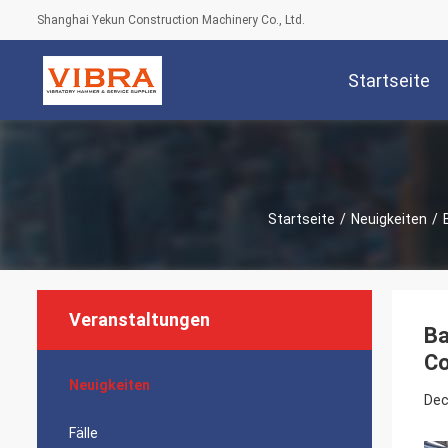
Shanghai Yekun Construction Machinery Co., Ltd.
Startseite
Startseite
/
Neuigkeiten
/
Veranstaltungen
Ba
Co
Neuigkeiten
Dec
Fälle