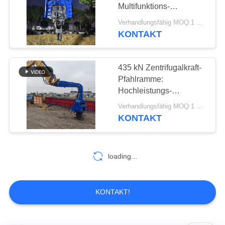
Multifunktions-
FORDERN
Pfahlhammer für
Verhandlungsfähig MOQ:1 SET
vielseitige
SIE EIN
KONTAKT
Baggeranwendungen
ZITAT
435 kN Zentrifugalkraft-
Pfahlramme:
SITEMAP
Hochleistungs-
Hydraulikhammer für
Verhandlungsfähig MOQ:1 SET
PRIVACY
schwere Bauprojekte
KONTAKT
POLICY
loading...
KONTAKT!