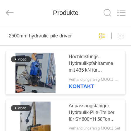
Yekun
Construction
Machinery
Co.,
Produkte
Ltd..
All
Rights
Reserved.
HAUS
2500mm hydraulic pile driver
PRODUKTE
Hochleistungs-
Hydraulikpfahlramme
VR-
mit 435 kN für
SHOW
Bohrungen mit großem
Verhandlungsfähig MOQ:1 SET
Durchmesser (2500 mm)
KONTAKT
in einem kompakten
ÜBER
Rahmen
UNS
Anpassungsfähiger
Hydraulik-Pile-Treiber
für SY600YH 58Ton
FABRIK-
Bagger
Verhandlungsfähig MOQ:1 Set