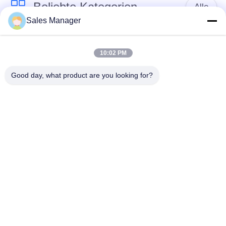
Beliebte Kategorien
Alle
Sales Manager
Bagger montiert
Hydraulische Ramme
Ramme
10:02 PM
Good day, what product are you looking for?
Elektrische
Seitengriff-Stapel-
Vibrationshammer
Fahrer
Vier exzentrische
360-Grad-Pile-Treiber
Pfahlfahrer
Mini Excavator Pile
Konkrete Stapel-
Driver
treibende Ausrüstung
Unterzeichnen