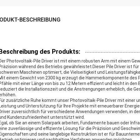
ODUKT-BESCHREIBUNG
Beschreibung des Produkts:
Der Photovoltaik-Pile Driver ist mit einem robusten Arm mit einem Gew
Präzision während des Betriebs gewährleistet.Dieser Pile Driver ist für 
schweren Maschinen optimiert, die Vielseitigkeit und Leistungsfähigke
Mit einem Gewicht von 2300 kg erzeugt die Hammerkomponente des Photo
Pfähle mit einer Länge von bis zu 12 Metern effizient und leicht in den
reduziert die Installationszeit und die Anstrengungen erheblich, die Ge
erhöhen.
Für zusätzliche Ruhe kommt unser Photovoltaik-Pile Driver mit einer 
Leistung und Unterstützung für Ihre Projekte mit erneuerbarer Energie 
Driver zuversichtlich für verschiedene Anwendungen verwenden, in de
und Kundenzufriedenheit unterstützt wird.
Egal, ob Sie an einem Solarpark arbeiten, Fundamente bauen oder Infras
eine zuverlässige und effiziente Lösung für die Präzision und Geschwin
Eigenschaften und seine langlebige Konstruktion ist er für Bauunter
Betrieb optimieren und nachhaltige Verfahren anwenden möchten.