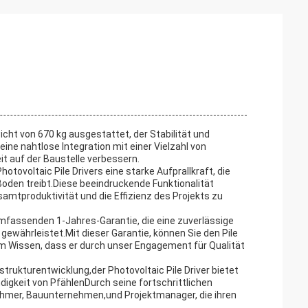
icht von 670 kg ausgestattet, der Stabilität und
eine nahtlose Integration mit einer Vielzahl von
it auf der Baustelle verbessern.
voltaic Pile Drivers eine starke Aufprallkraft, die
 Boden treibt.Diese beeindruckende Funktionalität
samtproduktivität und die Effizienz des Projekts zu
umfassenden 1-Jahres-Garantie, die eine zuverlässige
gewährleistet.Mit dieser Garantie, können Sie den Pile
m Wissen, dass er durch unser Engagement für Qualität
trukturentwicklung,der Photovoltaic Pile Driver bietet
digkeit von PfählenDurch seine fortschrittlichen
nehmer, Bauunternehmen,und Projektmanager, die ihren