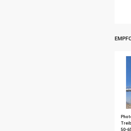
EMPFO
Photo
Treib
50-6