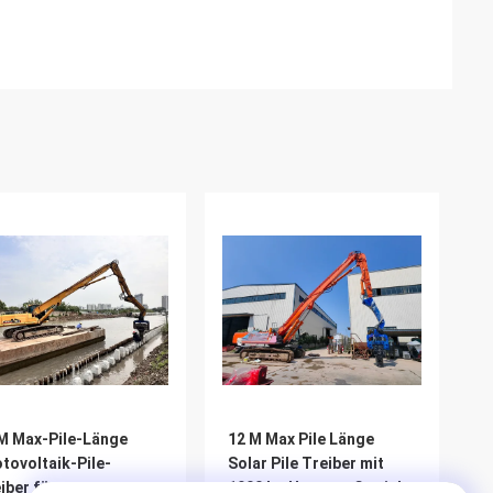
M Max-Pile-Länge
12 M Max Pile Länge
tovoltaik-Pile-
Solar Pile Treiber mit
iber für
1900 kg Hammer Gewicht