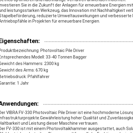
Investieren Sie in die Zukunft der Anlagen für erneuerbare Energien mit
und leistungsstarken Werkzeug, das Innovation mit Nachhaltigkeit verbi
Stapelbeförderung, reduzierte Umweltauswirkungen und verbesserte 
Antriebspfähle in Projekten für erneuerbare Energien.
Eigenschaften:
Produktbezeichnung: Photovoltaic Pile Driver
Entsprechendes Modell: 33-40 Tonnen Bagger
Gewicht des Hammers: 2300 kg
Gewicht des Arms: 670 kg
Betriebsdruck: Pfahlfahrer
Garantie: 1 Jahr
Anwendungen:
Der VIBRA FV-330 Photovoltaic Pile Driver ist eine hochmoderne Lösun
Infrastrukturprojekte.Gewährleistung hoher Qualität und Zuverlässigke
Haltbarkeit und Leistung dieser Maschine vertrauen.
Der FV-330 ist mit einem Photovoltaikhammer ausgestattet, auch So