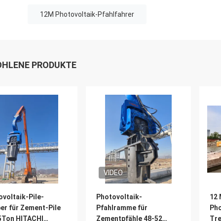
12M Photovoltaik-Pfahlfahrer
HLENE PRODUKTE
VIDEO
voltaik-Pile-
Photovoltaik-
12 
er für Zement-Pile
Pfahlramme für
Pho
5Ton HITACHI
Zementpfähle 48-52
Tre