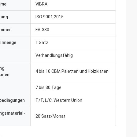
ame
VIBRA
erung
ISO 9001:2015
ummer
FV-330
ellmenge
1 Satz
Verhandlungsfähig
ng
4 bis 10 CBM,Paletten und Holzkisten
ionen
7 bis 30 Tage
bedingungen
T/T, L/C, Western Union
ngsmaterial-
20 Satz/Monat