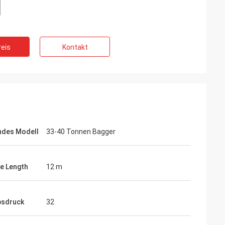
eis
Kontakt
ndes Modell
33-40 Tonnen Bagger
le Length
12 m
bsdruck
32