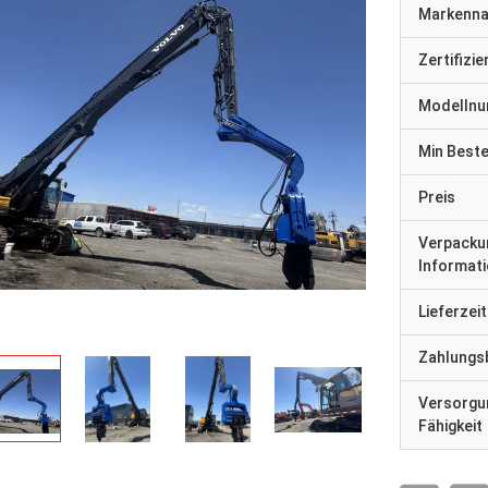
Markenn
Zertifizi
Modelln
Min Best
Preis
Verpacku
Informat
Lieferzeit
Zahlungs
Versorgu
Fähigkeit