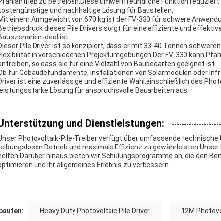
Pfahlantrieb zu betreiben.Diese umweltfreundliche Funktion reduziert
kostengünstige und nachhaltige Lösung für Baustellen.
Mit einem Armgewicht von 670 kg ist der FV-330 für schwere Anwendun
Betriebsdruck dieses Pile Drivers sorgt für eine effiziente und effektive
Bauszenarien ideal ist.
Dieser Pile Driver ist so konzipiert, dass er mit 33-40 Tonnen schweren
Flexibilität in verschiedenen Projektumgebungen.Der FV-330 kann Pfäh
antreiben, so dass sie für eine Vielzahl von Baubedarfen geeignet ist.
Ob für Gebäudefundamente, Installationen von Solarmodulen oder Infra
Driver ist eine zuverlässige und effiziente Wahl.einschließlich des Pho
leistungsstarke Lösung für anspruchsvolle Bauarbeiten aus.
Unterstützung und Dienstleistungen:
Unser Photovoltaik-Pile-Treiber verfügt über umfassende technische
reibungslosen Betrieb und maximale Effizienz zu gewährleisten.Unser Ex
helfen.Darüber hinaus bieten wir Schulungsprogramme an, die den Benut
optimieren und ihr allgemeines Erlebnis zu verbessern.
auten:
Heavy Duty Photovoltaic Pile Driver
12M Photovol