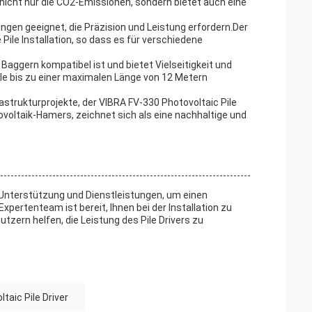
 nicht nur die CO2-Emissionen, sondern bietet auch eine
gen geeignet, die Präzision und Leistung erfordern.Der
 Pile Installation, so dass es für verschiedene
 Baggern kompatibel ist und bietet Vielseitigkeit und
le bis zu einer maximalen Länge von 12 Metern
strukturprojekte, der VIBRA FV-330 Photovoltaic Pile
tovoltaik-Hamers, zeichnet sich als eine nachhaltige und
 Unterstützung und Dienstleistungen, um einen
pertenteam ist bereit, Ihnen bei der Installation zu
zern helfen, die Leistung des Pile Drivers zu
taic Pile Driver