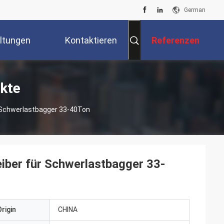
German
ltungen
Kontaktieren
Referenzen
Sie Uns
ukte
r Schwerlastbagger 33-40Ton
iber für Schwerlastbagger 33-
rigin
CHINA