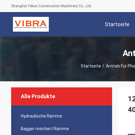
Shanghai Yekun Construction Machinery Co., Ltd.
Startseite
Ant
Startseite
/
Antrieb Für Ph
Alle Produkte
12
4
Hydraulische Ramme
Bagger montiert Ramme