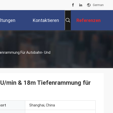
German
ltungen
Kontaktieren
Referenzen
Sie Uns
fenrammung Für Autobahn- Und
 U/min & 18m Tiefenrammung für
sort
Shanghai, China