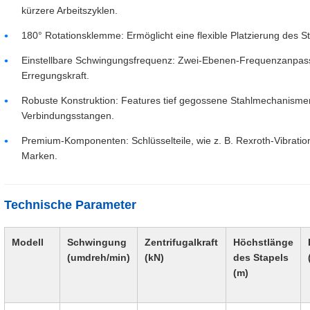
kürzere Arbeitszyklen.
180° Rotationsklemme: Ermöglicht eine flexible Platzierung des S
Einstellbare Schwingungsfrequenz: Zwei-Ebenen-Frequenzanpa
Erregungskraft.
Robuste Konstruktion: Features tief gegossene Stahlmechanism
Verbindungsstangen.
Premium-Komponenten: Schlüsselteile, wie z. B. Rexroth-Vibratio
Marken.
Technische Parameter
Modell
Schwingung
Zentrifugalkraft
Höchstlänge
(umdreh/min)
(kN)
des Stapels
(m)