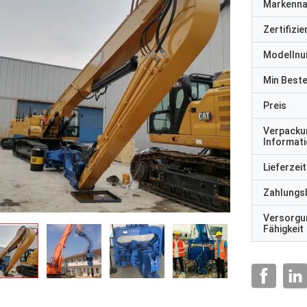
Markenn
Zertifizi
Modelln
Min Best
Preis
Verpacku
Informat
Lieferzeit
Zahlungs
Versorgu
Fähigkeit