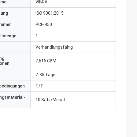
ame
VIBRA
erung
ISO 9001:2015
ummer
PCF-450
ellmenge
1
Verhandlungsfähig
ng
7,616 CBM
ionen
7-35 Tage
bedingungen
T/T
ngsmaterial-
10 Satz/Monat