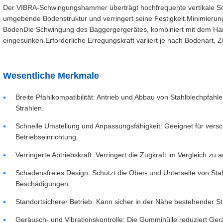
Der VIBRA-Schwingungshammer überträgt hochfrequente vertikale Sc
umgebende Bodenstruktur und verringert seine Festigkeit.Minimier
BodenDie Schwingung des Baggergergerätes, kombiniert mit dem Ham
eingesunken.Erforderliche Erregungskraft variiert je nach Bodenart, Z
Wesentliche Merkmale
Breite Pfahlkompatibilität: Antrieb und Abbau von Stahlblechpfah
Strahlen.
Schnelle Umstellung und Anpassungsfähigkeit: Geeignet für vers
Betriebseinrichtung.
Verringerte Abtriebskraft: Verringert die Zugkraft im Vergleich z
Schadensfreies Design: Schützt die Ober- und Unterseite von Sta
Beschädigungen.
Standortsicherer Betrieb: Kann sicher in der Nähe bestehender S
Geräusch- und Vibrationskontrolle: Die Gummihülle reduziert Ger