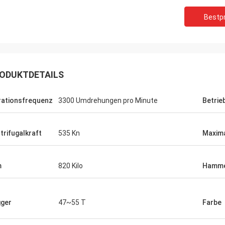
Bestpr
ODUKTDETAILS
rationsfrequenz
3300 Umdrehungen pro Minute
Betrie
trifugalkraft
535 Kn
Maxima
m
820 Kilo
Hamm
ger
47~55 T
Farbe