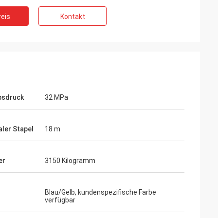
eis
Kontakt
bsdruck
32 MPa
ler Stapel
18 m
er
3150 Kilogramm
Blau/Gelb, kundenspezifische Farbe
verfügbar