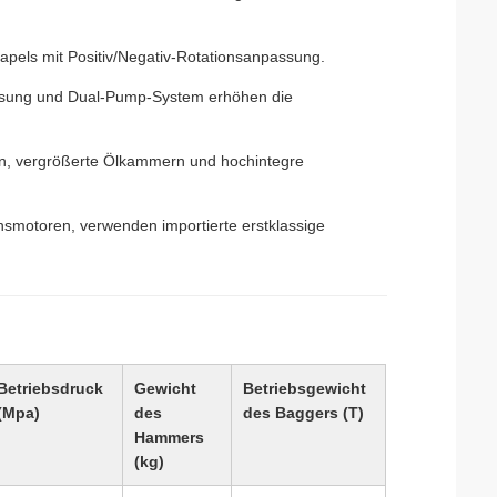
tapels mit Positiv/Negativ-Rotationsanpassung.
ssung und Dual-Pump-System erhöhen die
en, vergrößerte Ölkammern und hochintegre
nsmotoren, verwenden importierte erstklassige
Betriebsdruck
Gewicht
Betriebsgewicht
(Mpa)
des
des Baggers (T)
Hammers
(kg)