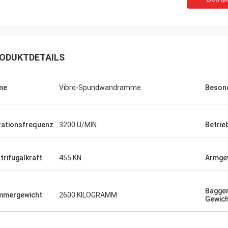
ODUKTDETAILS
me
Vibro-Spundwandramme
Besond
rationsfrequenz
3200 U/MIN
Betrie
trifugalkraft
455 KN
Armge
Bagger
mmergewicht
2600 KILOGRAMM
Gewic