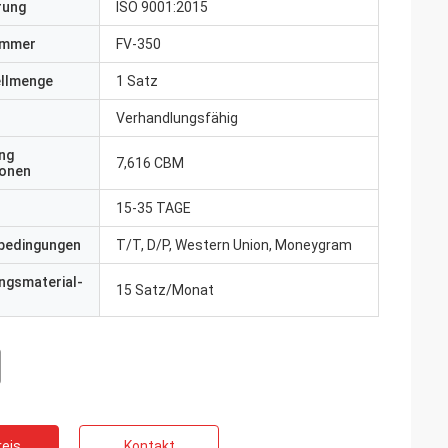
erung
ISO 9001:2015
ummer
FV-350
ellmenge
1 Satz
Verhandlungsfähig
ng
7,616 CBM
ionen
15-35 TAGE
bedingungen
T/T, D/P, Western Union, Moneygram
ngsmaterial-
15 Satz/Monat
eis
Kontakt