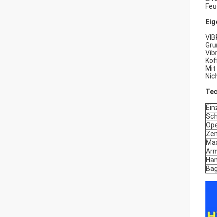
Feu
Eig
VIB
Gru
Vib
Kof
Mit
Nic
Tec
Ein
Sch
Ope
Zen
Max
Arm
Ham
Bag