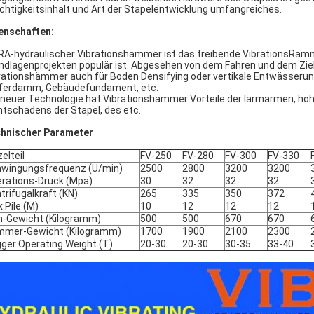
chtigkeitsinhalt und Art der Stapelentwicklung umfangreiches.
enschaften:
RA-hydraulischer Vibrationshammer ist das treibende VibrationsRammg
ndlagenprojekten populär ist. Abgesehen von dem Fahren und dem Zie
rationshämmer auch für Boden Densifying oder vertikale Entwässerun
ferdamm, Gebäudefundament, etc.
 neuer Technologie hat Vibrationshammer Vorteile der lärmarmen, ho
htschadens der Stapel, des etc.
hnischer Parameter
zelteil
FV-250
FV-280
FV-300
FV-330
wingungsfrequenz (U/min)
2500
2800
3200
3200
rations-Druck (Mpa)
30
32
32
32
trifugalkraft (KN)
265
335
350
372
.Pile (M)
10
12
12
12
-Gewicht (Kilogramm)
500
500
670
670
mer-Gewicht (Kilogramm)
1700
1900
2100
2300
ger Operating Weight (T)
20-30
20-30
30-35
33-40