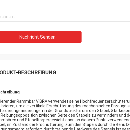
Nachricht Senden
ODUKT-BESCHREIBUNG
chreibung
rierender Rammbär VIBRA verwendet seine Hochfrequenzerschütteru
vibrieren, um die vertikale Erschütterung des mechanischen Erzeugni
forderungsänderungen in der Grundstruktur um den Stapel, Stärkeabn
 Reibungsopposition zwischen Seite des Stapels zu vermindern und de
mbären und StapelKörpergewicht dann an diesem Punkt verwendend, 
pel, im Zustand der Erschütterung, zum des Stapels durch die Benu
egungsmacht erfordert durch treibende Hardware des Stapels ist ge