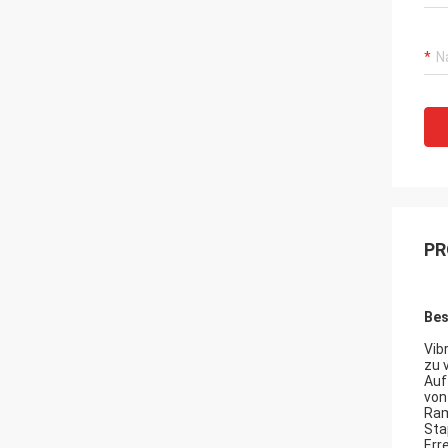
PR
Bes
Vib
zu 
Auf
von
Ram
Sta
Err