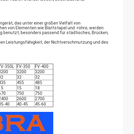
erät, das unter einer großen Vielfalt von
hen von Elementen wie Blattstapel und -rohre, werden
g benutzt, besonders passend für städtisches, Brücken,
hen Leistungsfähigkeit, der Nichtverschmutzung und des
FV-350L
FV-350
FV-400
3200
3200
3200
32
32
32
435
455
485
15
15
18
670
750
750
2400
2600
2700
35-40
40-45
45-60