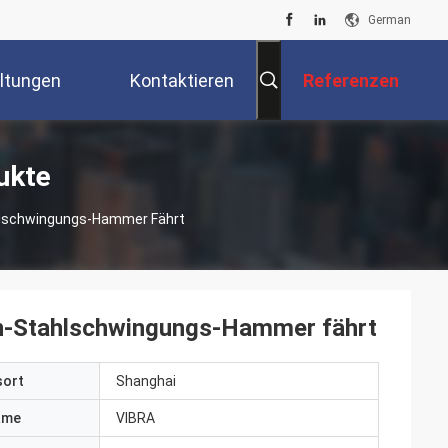
German
ltungen
Kontaktieren
Referenzen
Sie Uns
ukte
hlschwingungs-Hammer Fährt
en-Stahlschwingungs-Hammer fährt
sort
Shanghai
ame
VIBRA