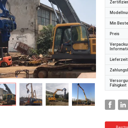
Zertifizi
Modelln
Min Best
Preis
Verpacku
Informat
Lieferzeit
Zahlungs
Versorgu
Fähigkeit
Bestpr