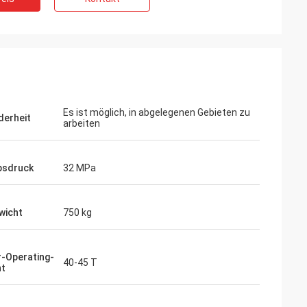
Es ist möglich, in abgelegenen Gebieten zu
erheit
arbeiten
bsdruck
32 MPa
wicht
750 kg
-Operating-
40-45 T
ht