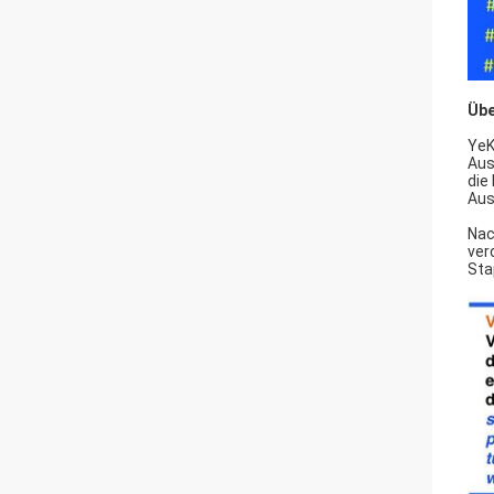
Übe
YeK
Aus
die
Aus
Nac
ver
Sta