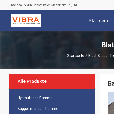
Shanghai Yekun Construction Machinery Co., Ltd.
Startseite
Bla
Startseite
/
Blatt-Stapel-T
Alle Produkte
B
Hydraulische Ramme
Bagger montiert Ramme