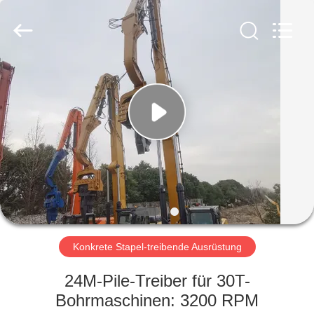
Yekun
Construction
Machinery
Co.,
Ltd..
All
Rights
Reserved.
HAUS
PRODUKTE
VR-
SHOW
ÜBER
UNS
Konkrete Stapel-treibende Ausrüstung
24M-Pile-Treiber für 30T-
FABRIK-
Bohrmaschinen: 3200 RPM