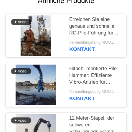
Ähnliche Produkte
FORDERN
Erreichen Sie eine
SIE EIN
genaue und schnelle
ZITAT
RC-Pile-Führung für 6-
8 Meter lange
Verhandlungsfähig MOQ:1 Satz
Blechpfeiler mit einem
SITEMAP
KONTAKT
Wheeler-Excavator
PRIVACY
Hitachi-montierte Pile
Hammer: Effiziente
POLICY
Vibro-Antrieb für
Zement-Quadratpfeile
Verhandlungsfähig MOQ:1 Satz
KONTAKT
12 Meter-Stapel, der
schweren
Schwingungs-Hammer