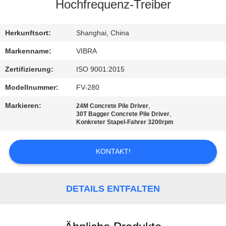
AUSFLUG
Hochfrequenz-Treiber
QUALITÄTSKONTROLLE
Herkunftsort:
Shanghai, China
Markenname:
VIBRA
TRETEN
Zertifizierung:
ISO 9001:2015
SIE
Modellnummer:
FV-280
MIT
Markieren:
,
24M Concrete Pile Driver
UNS
,
30T Bagger Concrete Pile Driver
Konkreter Stapel-Fahrer 3200rpm
IN
VERBINDUNG
KONTAKT!
NACHRICHTEN
DETAILS ENTFALTEN
FÄLLE