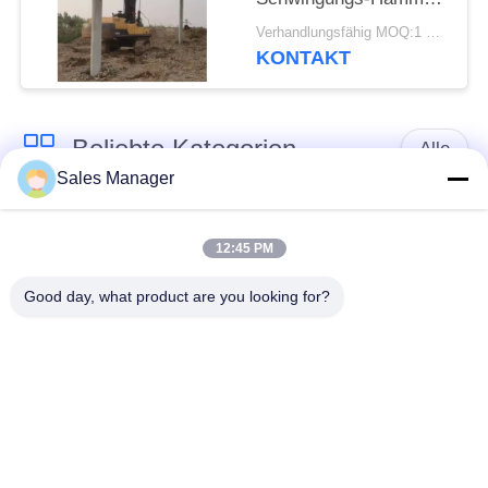
für hartes Erd-/Boden-
Verhandlungsfähig MOQ:1 SATZ
Bereichs-Projekt fährt
KONTAKT
Beliebte Kategorien
Alle
Sales Manager
Bagger montiert
Hydraulische Ramme
Ramme
12:45 PM
Good day, what product are you looking for?
Elektrische
Seitengriff-Stapel-
Vibrationshammer
Fahrer
Vier exzentrische
360-Grad-Pile-Treiber
Pfahlfahrer