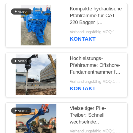
Kompakte hydraulische
FORDERN
Pfahlramme für CAT
SIE EIN
220 Bagger |
Optimiertes Design und
ZITAT
Verhandlungsfähig MOQ:1 SATZ
zuverlässige Montage
KONTAKT
SITEMAP
Hochleistungs-
Pfahlramme: Offshore-
PRIVACY
Fundamenthammer für
POLICY
die effiziente
Verhandlungsfähig MOQ:1 Satz
Installation von
KONTAKT
Spundwänden
Vielseitiger Pile-
Treiber: Schnell
wechselnde
Einrichtung und
Verhandlungsfähig MOQ:1 Satz