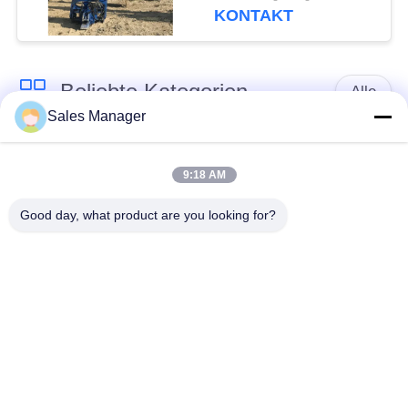
effiziente Stahlbahn
KONTAKT
Vibro-Piling
Beliebte Kategorien
Alle
Sales Manager
Bagger montiert
Hydraulische Ramme
Ramme
9:18 AM
Good day, what product are you looking for?
Elektrische
Seitengriff-Stapel-
Vibrationshammer
Fahrer
Vier exzentrische
360-Grad-Pile-Treiber
Pfahlfahrer
Mini Excavator Pile
Konkrete Stapel-
Driver
treibende Ausrüstung