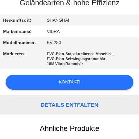
AUSFLUG
Geländearten & hohe Effizienz
QUALITÄTSKONTROLLE
Herkunftsort:
SHANGHAI
Markenname:
VIBRA
TRETEN
Modellnummer:
FV-280
SIE
Markieren:
,
PVC-Blatt-Stapel-treibende Maschine
,
PVC-Blatt-Schwingungsrammbär
MIT
18M Vibro Rammbär
UNS
IN
KONTAKT!
VERBINDUNG
DETAILS ENTFALTEN
NACHRICHTEN
Ähnliche Produkte
FÄLLE