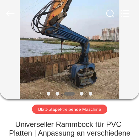
Yekun
Construction
Machinery
Co.,
Ltd..
All
Rights
Reserved.
HAUS
PRODUKTE
VR-
SHOW
ÜBER
UNS
Blatt-Stapel-treibende Maschine
Universeller Rammbock für PVC-
FABRIK-
Platten | Anpassung an verschiedene