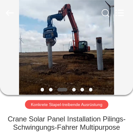
Yekun
Construction
Machinery
Co.,
Ltd..
All
Rights
Reserved.
HAUS
PRODUKTE
VR-
SHOW
ÜBER
UNS
Konkrete Stapel-treibende Ausrüstung
Crane Solar Panel Installation Pilings-
FABRIK-
Schwingungs-Fahrer Multipurpose