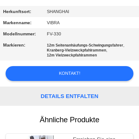
AUSFLUG
Herkunftsort:
SHANGHAI
QUALITÄTSKONTROLLE
Markenname:
VIBRA
Modellnummer:
FV-330
TRETEN
Markieren:
,
12m Seitenanhäufungs-Schwingungsfahrer
SIE
,
Kranberg-Vielzweckpfahlrammen
12m Vielzweckpfahlrammen
MIT
UNS
KONTAKT!
IN
VERBINDUNG
DETAILS ENTFALTEN
NACHRICHTEN
Ähnliche Produkte
FÄLLE