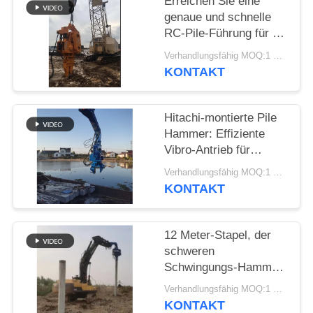
Erreichen Sie eine
genaue und schnelle
FORDERN
RC-Pile-Führung für 6-
SIE EIN
8 Meter lange
Verhandlungsfähig MOQ:1 Satz
Blechpfeiler mit einem
ZITAT
KONTAKT
Wheeler-Excavator
SITEMAP
Hitachi-montierte Pile
Hammer: Effiziente
Vibro-Antrieb für
PRIVACY
Zement-Quadratpfeile
Verhandlungsfähig MOQ:1 Satz
POLICY
KONTAKT
12 Meter-Stapel, der
schweren
Schwingungs-Hammer
für hartes Erd-/Boden-
Verhandlungsfähig MOQ:1 SATZ
Bereichs-Projekt fährt
KONTAKT