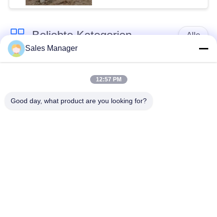
Beliebte Kategorien
Alle
Sales Manager
Bagger montiert
Hydraulische Ramme
Ramme
12:57 PM
Good day, what product are you looking for?
Elektrische
Seitengriff-Stapel-
Vibrationshammer
Fahrer
Vier exzentrische
360-Grad-Pile-Treiber
Pfahlfahrer
Mini Excavator Pile
Konkrete Stapel-
Driver
treibende Ausrüstung