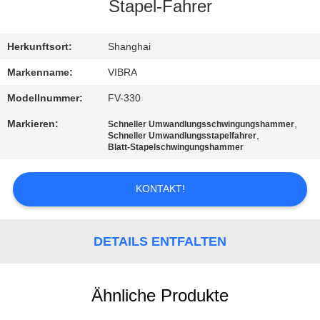
AUSFLUG
Stapel-Fahrer
QUALITÄTSKONTROLLE
Herkunftsort:
Shanghai
Markenname:
VIBRA
TRETEN
Modellnummer:
FV-330
SIE
Markieren:
,
Schneller Umwandlungsschwingungshammer
,
Schneller Umwandlungsstapelfahrer
MIT
Blatt-Stapelschwingungshammer
UNS
IN
KONTAKT!
VERBINDUNG
DETAILS ENTFALTEN
NACHRICHTEN
Ähnliche Produkte
FÄLLE