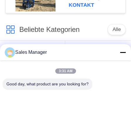
effiziente Stahlbahn
KONTAKT
Vibro-Piling
Beliebte Kategorien
Alle
Bagger montiert
Hydraulische Ramme
Sales Manager
Ramme
3:31 AM
Elektrische
Seitengriff-Stapel-
Vibrationshammer
Fahrer
Good day, what product are you looking for?
Vier exzentrische
360-Grad-Pile-Treiber
Pfahlfahrer
Mini Excavator Pile
Konkrete Stapel-
Driver
treibende Ausrüstung