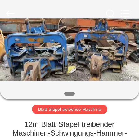
Yekun
Construction
Machinery
Co.,
Ltd..
All
Rights
Reserved.
HAUS
PRODUKTE
VR-
SHOW
ÜBER
UNS
Blatt-Stapel-treibende Maschine
12m Blatt-Stapel-treibender
FABRIK-
Maschinen-Schwingungs-Hammer-