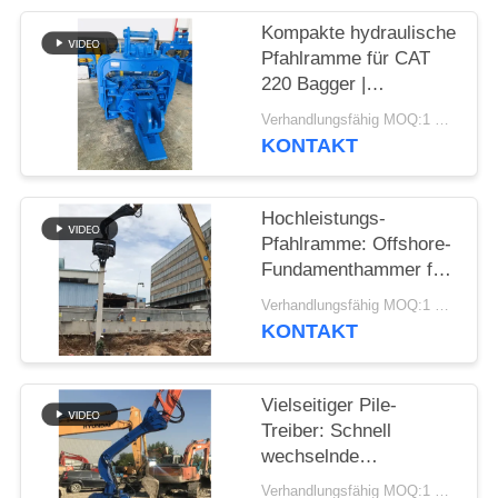
Kompakte hydraulische
FORDERN
Pfahlramme für CAT
SIE EIN
220 Bagger |
Optimiertes Design und
ZITAT
Verhandlungsfähig MOQ:1 SATZ
zuverlässige Montage
KONTAKT
SITEMAP
Hochleistungs-
Pfahlramme: Offshore-
PRIVACY
Fundamenthammer für
POLICY
die effiziente
Verhandlungsfähig MOQ:1 Satz
Installation von
KONTAKT
Spundwänden
Vielseitiger Pile-
Treiber: Schnell
wechselnde
Einrichtung und
Verhandlungsfähig MOQ:1 Satz