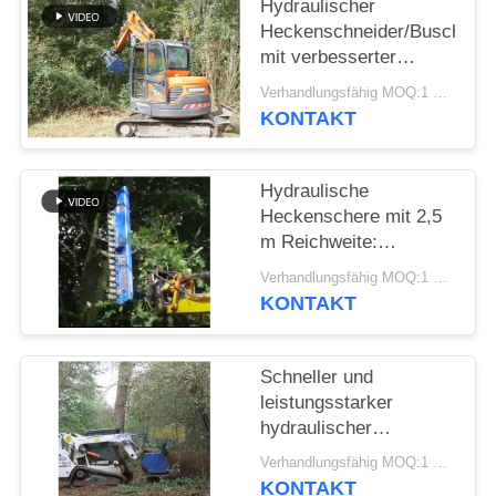
Hydraulischer
Heckenschneider/Buschschn
FORDERN
mit verbesserter
SIE EIN
Kontrolle und
Verhandlungsfähig MOQ:1 Satz
minimiertem Lärm
ZITAT
KONTAKT
SITEMAP
Hydraulische
Heckenschere mit 2,5
m Reichweite:
PRIVACY
Hocheffizientes
Verhandlungsfähig MOQ:1 Satz
POLICY
Trimmen und
KONTAKT
professioneller
Baumschnitt
Schneller und
leistungsstarker
hydraulischer
Heckenschneider –
Verhandlungsfähig MOQ:1 Satz
müheloses,
KONTAKT