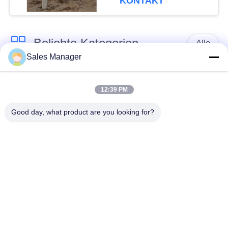
KONTAKT
Beliebte Kategorien
Alle
Sales Manager
Bagger montiert
Hydraulische Ramme
Ramme
12:39 PM
Good day, what product are you looking for?
Elektrische
Seitengriff-Stapel-
Vibrationshammer
Fahrer
Vier exzentrische
360-Grad-Pile-Treiber
Pfahlfahrer
Mini Excavator Pile
Konkrete Stapel-
Driver
treibende Ausrüstung