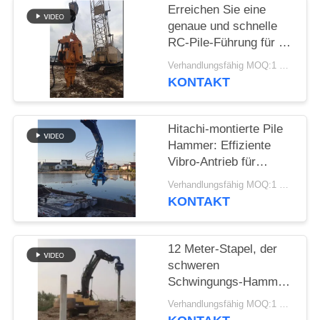
Erreichen Sie eine
FORDERN
genaue und schnelle
RC-Pile-Führung für 6-
SIE EIN
8 Meter lange
Verhandlungsfähig MOQ:1 Satz
ZITAT
Blechpfeiler mit einem
KONTAKT
Wheeler-Excavator
SITEMAP
Hitachi-montierte Pile
Hammer: Effiziente
PRIVACY
Vibro-Antrieb für
Zement-Quadratpfeile
POLICY
Verhandlungsfähig MOQ:1 Satz
KONTAKT
12 Meter-Stapel, der
schweren
Schwingungs-Hammer
für hartes Erd-/Boden-
Verhandlungsfähig MOQ:1 SATZ
Bereichs-Projekt fährt