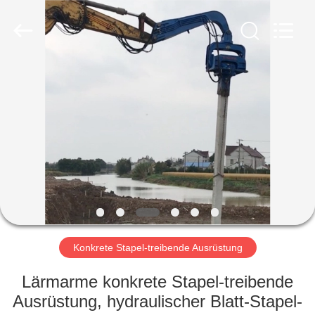
Yekun
Construction
Machinery
Co.,
Ltd..
All
Rights
Reserved.
HAUS
PRODUKTE
VR-
SHOW
ÜBER
UNS
Konkrete Stapel-treibende Ausrüstung
Lärmarme konkrete Stapel-treibende
FABRIK-
Ausrüstung, hydraulischer Blatt-Stapel-