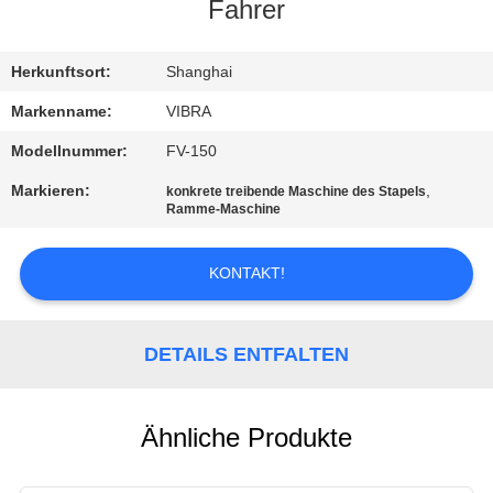
AUSFLUG
Fahrer
QUALITÄTSKONTROLLE
Herkunftsort:
Shanghai
Markenname:
VIBRA
TRETEN
Modellnummer:
FV-150
SIE
Markieren:
,
konkrete treibende Maschine des Stapels
Ramme-Maschine
MIT
UNS
KONTAKT!
IN
VERBINDUNG
DETAILS ENTFALTEN
NACHRICHTEN
Ähnliche Produkte
FÄLLE