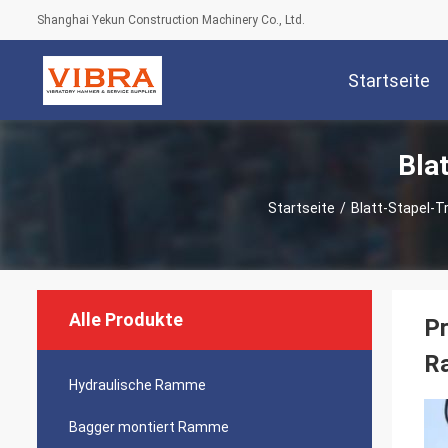
Shanghai Yekun Construction Machinery Co., Ltd.
Startseite
Bla
Startseite
/
Blatt-Stapel-
Alle Produkte
Pr
R
Hydraulische Ramme
Bagger montiert Ramme