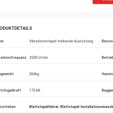
ODUKTDETAILS
me
Vibrationsstapel-treibende Ausrüstung
Besond
rationsfrequenz
2500 U/min
Betrie
gewicht
260kg
Hamme
trifugalkraft
172 kN
Bagge
vorheben
Blattstapelfahrer
,
Blattstapel-Installationsmasc