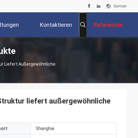
German
ltungen
Kontaktieren
Referenzen
ukte
Sie Uns
ur Liefert Außergewöhnliche
truktur liefert außergewöhnliche
sort
Shanghai