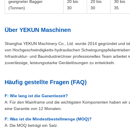
geeigneter Bagger
20 bis
20 bis
30 bis
(Tonnen)
30
30
35
Über YEKUN Maschinen
Shanghai YEKUN Machinery Co., Ltd. wurde 2014 gegründet und ist 
von Hochgeschwindigkeits-hydraulischen Schwingungspfeilantrieben 
Infrastruktur- und BauindustrieUnser professionelles Team arbeite
zuverlässige, leistungsstarke Gerätelösungen zu entwickeln.
Häufig gestellte Fragen (FAQ)
F: Wie lang ist die Garantiezeit?
A: Für den Mainframe und die wichtigsten Komponenten haben wir ab
eine Garantie von 12 Monaten.
F: Was ist die Mindestbestellmenge (MOQ)?
A: Die MOQ beträgt ein Satz.