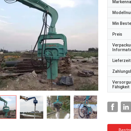
Markenn
Modelln
Min Best
Preis
Verpacku
Informat
Lieferzeit
Zahlungs
Versorgu
Fähigkeit
Bestpr