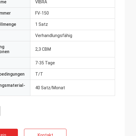
ame
VIBRA
ummer
FV-150
ellmenge
1 Satz
Verhandlungsfähig
ng
2,3 CBM
ionen
7-35 Tage
bedingungen
T/T
ngsmaterial-
40 Satz/Monat
eis
Kontakt