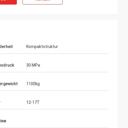
erheit
Kompaktstruktur
bsdruck
30 MPa
rgewicht
1100kg
r
12-17T
hine