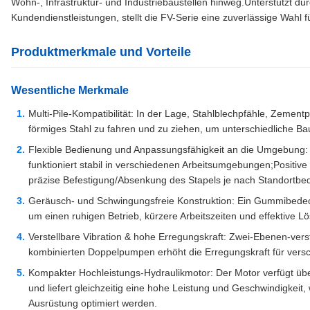
Wohn-, Infrastruktur- und Industriebaustellen hinweg.Unterstützt d
Kundendienstleistungen, stellt die FV-Serie eine zuverlässige Wahl fü
Produktmerkmale und Vorteile
Wesentliche Merkmale
Multi-Pile-Kompatibilität: In der Lage, Stahlblechpfähle, Zement
förmiges Stahl zu fahren und zu ziehen, um unterschiedliche Bau
Flexible Bedienung und Anpassungsfähigkeit an die Umgebung: U
funktioniert stabil in verschiedenen Arbeitsumgebungen;Positiv
präzise Befestigung/Absenkung des Stapels je nach Standortbe
Geräusch- und Schwingungsfreie Konstruktion: Ein Gummibede
um einen ruhigen Betrieb, kürzere Arbeitszeiten und effektive 
Verstellbare Vibration & hohe Erregungskraft: Zwei-Ebenen-verst
kombinierten Doppelpumpen erhöht die Erregungskraft für vers
Kompakter Hochleistungs-Hydraulikmotor: Der Motor verfügt üb
und liefert gleichzeitig eine hohe Leistung und Geschwindigkeit,
Ausrüstung optimiert werden.