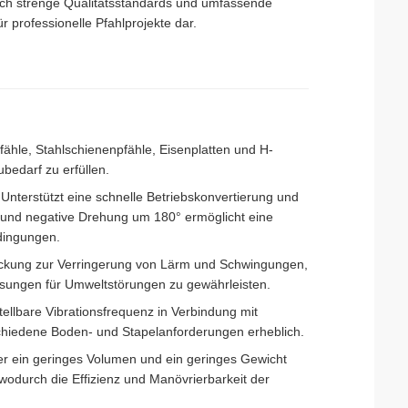
urch strenge Qualitätsstandards und umfassende
r professionelle Pfahlprojekte dar.
pfähle, Stahlschienenpfähle, Eisenplatten und H-
bedarf zu erfüllen.
nterstützt eine schnelle Betriebskonvertierung und
e und negative Drehung um 180° ermöglicht eine
dingungen.
ckung zur Verringerung von Lärm und Schwingungen,
Lösungen für Umweltstörungen zu gewährleisten.
ellbare Vibrationsfrequenz in Verbindung mit
chiedene Boden- und Stapelanforderungen erheblich.
er ein geringes Volumen und ein geringes Gewicht
 wodurch die Effizienz und Manövrierbarkeit der