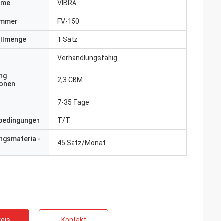
ame
VIBRA
ummer
FV-150
ellmenge
1 Satz
Verhandlungsfähig
ng
2,3 CBM
ionen
7-35 Tage
bedingungen
T/T
ngsmaterial-
45 Satz/Monat
eis
Kontakt