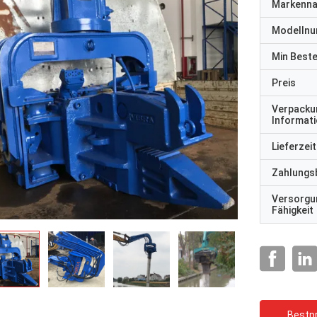
Markenn
Modelln
Min Best
Preis
Verpacku
Informat
Lieferzeit
Zahlungs
Versorgu
Fähigkeit
Bestpr