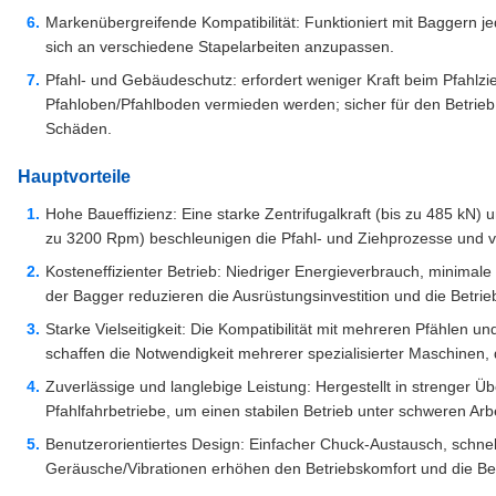
Markenübergreifende Kompatibilität: Funktioniert mit Baggern j
sich an verschiedene Stapelarbeiten anzupassen.
Pfahl- und Gebäudeschutz: erfordert weniger Kraft beim Pfahl
Pfahloben/Pfahlboden vermieden werden; sicher für den Betrie
Schäden.
Hauptvorteile
Hohe Baueffizienz: Eine starke Zentrifugalkraft (bis zu 485 kN)
zu 3200 Rpm) beschleunigen die Pfahl- und Ziehprozesse und ve
Kosteneffizienter Betrieb: Niedriger Energieverbrauch, minimale
der Bagger reduzieren die Ausrüstungsinvestition und die Betrie
Starke Vielseitigkeit: Die Kompatibilität mit mehreren Pfählen
schaffen die Notwendigkeit mehrerer spezialisierter Maschinen
Zuverlässige und langlebige Leistung: Hergestellt in strenger 
Pfahlfahrbetriebe, um einen stabilen Betrieb unter schweren Ar
Benutzerorientiertes Design: Einfacher Chuck-Austausch, schn
Geräusche/Vibrationen erhöhen den Betriebskomfort und die Beq