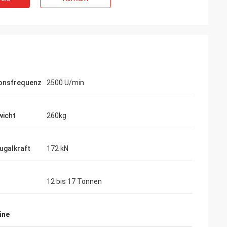
ionsfrequenz
2500 U/min
icht
260kg
ugalkraft
172 kN
12 bis 17 Tonnen
ine