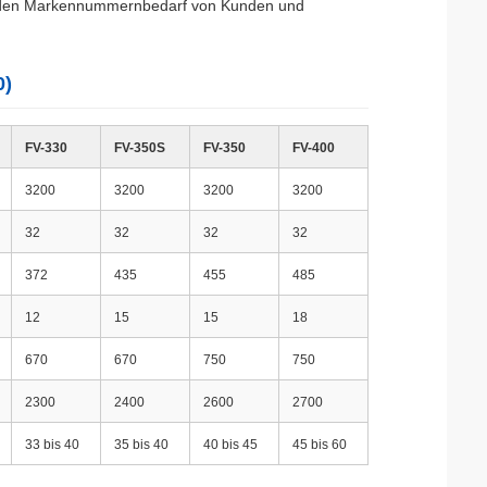
m den Markennummernbedarf von Kunden und
0)
FV-330
FV-350S
FV-350
FV-400
3200
3200
3200
3200
32
32
32
32
372
435
455
485
12
15
15
18
670
670
750
750
2300
2400
2600
2700
33 bis 40
35 bis 40
40 bis 45
45 bis 60