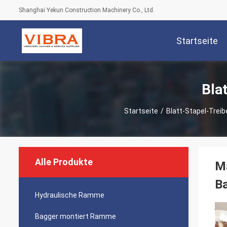
Shanghai Yekun Construction Machinery Co., Ltd.
Startseite
Bla
Startseite
/
Blatt-Stapel-Trei
Alle Produkte
Ma
B
Hydraulische Ramme
Bagger montiert Ramme