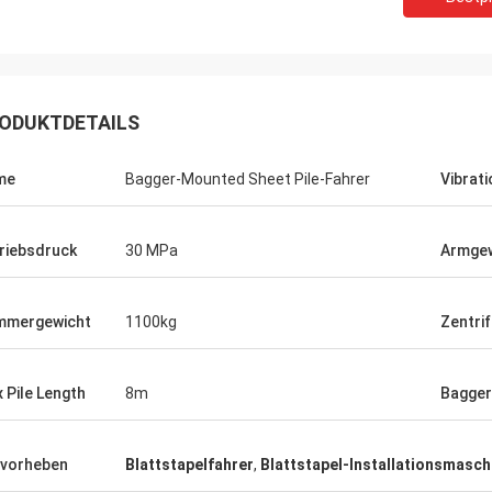
ODUKTDETAILS
me
Bagger-Mounted Sheet Pile-Fahrer
Vibrat
riebsdruck
30 MPa
Armgew
mmergewicht
1100kg
Zentrif
 Pile Length
8m
Bagger
vorheben
Blattstapelfahrer
,
Blattstapel-Installationsmasch