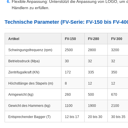
Flexible Anpassung: Unterstützt die Anpassung von LOGO, u
Händlern zu erfüllen.
Technische Parameter (FV-Serie: FV-150 bis FV-40
Artikel
FV-150
FV-280
FV-300
Schwingungsfrequenz (rpm)
2500
2800
3200
Betriebsdruck (Mpa)
30
32
32
Zentrifugalkraft (KN)
172
335
350
Höchstlänge des Stapels (m)
8
12
12
Armgewicht (kg)
260
500
670
Gewicht des Hammers (kg)
1100
1900
2100
Entsprechender Bagger (T)
12 bis 17
20 bis 30
30 bis 35